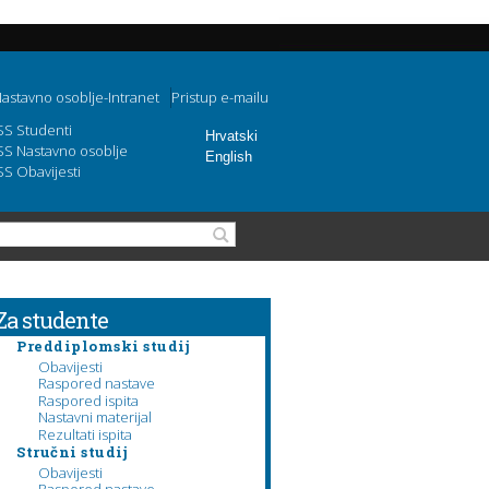
astavno osoblje-Intranet
Pristup e-mailu
SS Studenti
Hrvatski
SS Nastavno osoblje
English
SS Obavijesti
Search form
Search
Za studente
Preddiplomski studij
Obavijesti
Raspored nastave
Raspored ispita
Nastavni materijal
Rezultati ispita
Stručni studij
Obavijesti