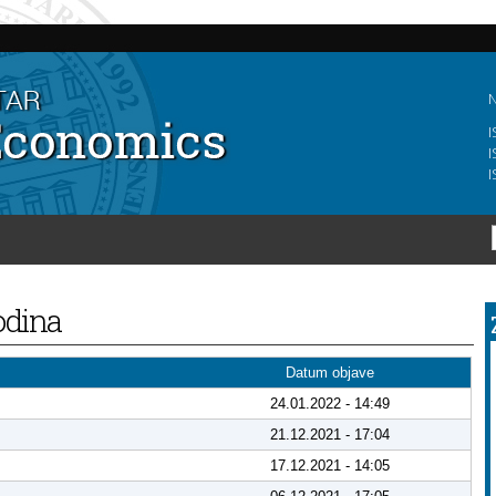
Skip to
main
content
N
I
I
I
godina
Datum objave
24.01.2022 - 14:49
21.12.2021 - 17:04
17.12.2021 - 14:05