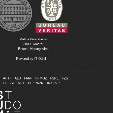
Matice hrvatske bb
88000 Mostar
Bosna i Hercegovina
Powered by
IT Odjel
M
APTF
ALU
FARF
FPMOZ
FSRE
FZS
FF
GF
MEF
PF
*RAZNI LINKOVI*