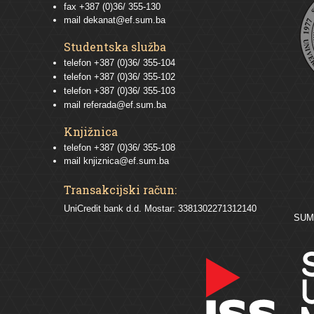
fax +387 (0)36/ 355-130
mail
dekanat@ef.sum.ba
Studentska služba
telefon
+387 (0)36/ 355-104
telefon
+387 (0)36/ 355-102
telefon
+387 (0)36/ 355-103
mail
referada@ef.sum.ba
Knjižnica
telefon +387 (0)36/ 355-108
mail
knjiznica@ef.sum.ba
Transakcijski račun:
UniCredit bank d.d. Mostar: 3381302271312140
SU