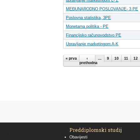
upravljanje marketingom L- Ž
MEĐUNARODNO POSLOVANJE- 3 PE
Poslovna statistika, 3PE
Monetarna politika - PE
Financijsko računovodstvo PE
Upravljanje marketingom A-K
Pages
« prva
‹
…
9
10
11
12
prethodna
Preddiplomski studij
Obavijesti