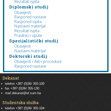
Rezultati ispita
Diplomski studij
Obavijesti
Raspored nastave
Raspored ispita
Nastavni materijal
Rezultati ispita
Pravilnici i upute
Specijalistički studij
Obavijesti
Nastavni materijal
Doktorski studij
Obavijesti / Akti i procedure
Raspored nastave
Dekanat
telefon +387 (0)36/ 355-100
fax +387 (0)36/ 355-130
mail
dekanat@ef.sum.ba
Studentska služba
telefon
+387 (0)36/ 355-104