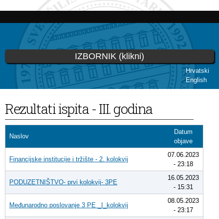
Skip to
main
content
IZBORNIK (klikni)
Hrvatski
English
You are here
Rezultati ispita - III. godina
Datum
Naslov
objave
07.06.2023
Financijske institucije i tržište - 2. kolokvij
- 23:18
16.05.2023
PODUZETNIŠTVO- prvi kolokvij- 3PE
- 15:31
08.05.2023
Međunarodno poslovanje 3 PE _I_kolokvij
- 23:17