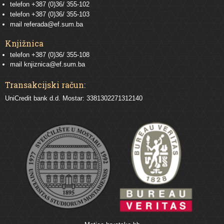
telefon
+387 (0)36/ 355-102
telefon
+387 (0)36/ 355-103
mail
referada@ef.sum.ba
Knjižnica
telefon +387 (0)36/ 355-108
mail
knjiznica@ef.sum.ba
Transakcijski račun:
UniCredit bank d.d. Mostar: 3381302271312140