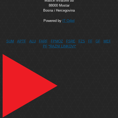
Matice hrvatske bb
88000 Mostar
Bosna i Hercegovina
Powered by
IT Odjel
SUM
APTF
ALU
FARF
FPMOZ
FSRE
FZS
FF
GF
MEF
PF
*RAZNI LINKOVI*