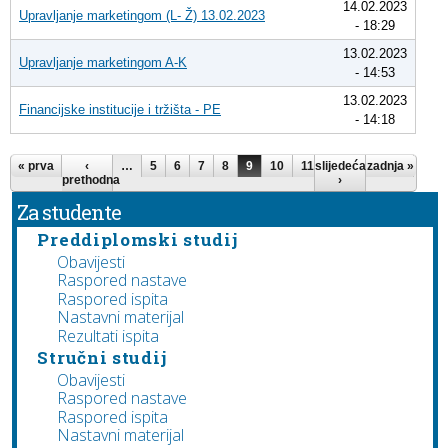
14.02.2023
Upravljanje marketingom (L- Ž) 13.02.2023
- 18:29
13.02.2023
Upravljanje marketingom A-K
- 14:53
13.02.2023
Financijske institucije i tržišta - PE
- 14:18
Pages
« prva
‹
…
5
6
7
8
9
10
11
slijedeća
12
13
zadnja »
…
prethodna
›
Za studente
Preddiplomski studij
Obavijesti
Raspored nastave
Raspored ispita
Nastavni materijal
Rezultati ispita
Stručni studij
Obavijesti
Raspored nastave
Raspored ispita
Nastavni materijal