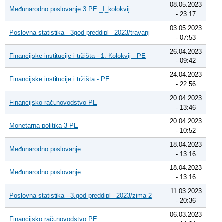
08.05.2023
Međunarodno poslovanje 3 PE _I_kolokvij
- 23:17
03.05.2023
Poslovna statistika - 3god preddipl - 2023/travanj
- 07:53
26.04.2023
Financijske institucije i tržišta - 1. Kolokvij - PE
- 09:42
24.04.2023
Financijske institucije i tržišta - PE
- 22:56
20.04.2023
Financijsko računovodstvo PE
- 13:46
20.04.2023
Monetarna politika 3 PE
- 10:52
18.04.2023
Međunarodno poslovanje
- 13:16
18.04.2023
Međunarodno poslovanje
- 13:16
11.03.2023
Poslovna statistika - 3.god preddipl - 2023/zima 2
- 20:36
06.03.2023
Financijsko računovodstvo PE