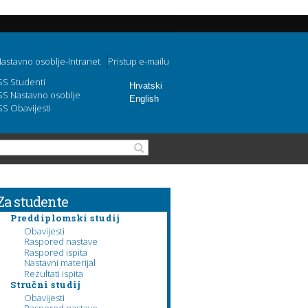
astavno osoblje-Intranet
Pristup e-mailu
SS Studenti
Hrvatski
SS Nastavno osoblje
English
SS Obavijesti
Search form
Search
Za studente
Preddiplomski studij
Obavijesti
Raspored nastave
Raspored ispita
Nastavni materijal
Rezultati ispita
Stručni studij
Obavijesti