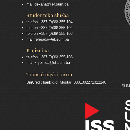
mail
dekanat@ef.sum.ba
Studentska služba
telefon
+387 (0)36/ 355-104
telefon
+387 (0)36/ 355-102
telefon
+387 (0)36/ 355-103
mail
referada@ef.sum.ba
Knjižnica
telefon +387 (0)36/ 355-108
mail
knjiznica@ef.sum.ba
Transakcijski račun:
UniCredit bank d.d. Mostar: 3381302271312140
SU