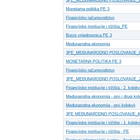
3PE_MEĐUNARODNO POSLOVANJE_L
Monetarna politika PE 3
Financijsko računovodstvo
Financijske institucije i tržišta_PE
Burze vrijednosnica PE 3
Međunarodna ekonomija
3PE_MEĐUNARODNO POSLOVANJE_L
MONETARNA POLITIKA PE 3
Financijsko računovodstvo
3PE_MEĐUNARODNO POSLOVANJE_2
Financijske institucije i tržišta - 2. kolok
Međunarodna ekonomija - prvi i drugi kol
Međunarodna ekonomija - prvi kolokvij
3PE MEĐUNARODNO POSLOVANJE_K
Financijske institucije i tržište - 1. kolokv
Financijske institucije i tržišta - PE