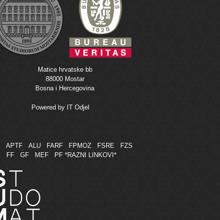
Matice hrvatske bb
88000 Mostar
Bosna i Hercegovina
Powered by
IT Odjel
M
APTF
ALU
FARF
FPMOZ
FSRE
FZS
FF
GF
MEF
PF
*RAZNI LINKOVI*