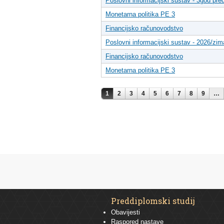
Poslovni informacijski sustav - 3god pred
Monetarna politika PE 3
Financijsko računovodstvo
Poslovni informacijski sustav - 2026/zim
Financijsko računovodstvo
Monetarna politika PE 3
Pages
1
2
3
4
5
6
7
8
9
…
Preddiplomski studij
Obavijesti
Raspored nastave