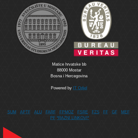
Matice hrvatske bb
88000 Mostar
Bosna i Hercegovina
Powered by
IT Odjel
SUM
APTF
ALU
FARF
FPMOZ
FSRE
FZS
FF
GF
MEF
PF
*RAZNI LINKOVI*