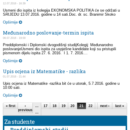
12.07.2016 - 16:39
Usmeni dio ispita iz kolegija EKONOMSKA POLITIKA će se održati u
SRIJEDU 13.07.2016. godine u 14 sati.Doc. dr. sc. Branimir Skoko
Opširnije
Međunarodno poslovanje-termin ispita
06.07.2016 - 19:00
Preddiplomski i Diplomski dvogodišnji studijKolegij: Međunarodno
poslovanjeUsmeni dio ispita za uspješne kandidate koji su pristupili
pismenom dijelu ispita 27. 6. 2016. I 1. 7. 2016....
Opširnije
Upis ocjena iz Matematike - razlika
01.07.2016 - 21:44
Upis ocjena iz Matematike -razlika bit će u utorak, 5.7.2016. godine u
10:00 sati.
Opširnije
Pages
« first
‹
…
17
18
19
20
21
22
23
next ›
24
last »
25
previous
…
Za studente
Preddiplomski studij