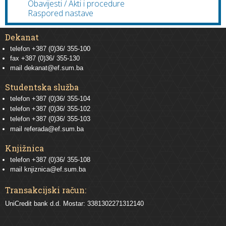
Obavijesti / Akti i procedure
Raspored nastave
Dekanat
telefon +387 (0)36/ 355-100
fax +387 (0)36/ 355-130
mail
dekanat@ef.sum.ba
Studentska služba
telefon
+387 (0)36/ 355-104
telefon
+387 (0)36/ 355-102
telefon
+387 (0)36/ 355-103
mail
referada@ef.sum.ba
Knjižnica
telefon +387 (0)36/ 355-108
mail
knjiznica@ef.sum.ba
Transakcijski račun:
UniCredit bank d.d. Mostar: 3381302271312140