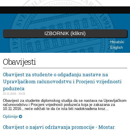
Skip to
main
content
IZBORNIK (klikni)
Hrvatski
English
You are here
Obavijesti
Obavijest za studente o odgađanju nastave na
Upravljačkom računovodstvu i Procjeni vrijednosti
poduzeća
10.11.2016 - 10:01
Obavijest za studente diplomskog studija da se nastava na Upravljačkom
računovodstvu i Procjeni vrijednosti poduzeća koja je zakazana za
10.11.2016., neće održati te da će ista biti nadoknađena kroz...
Opširnije
Obavijest o najavi održavanja promocije - Mostar