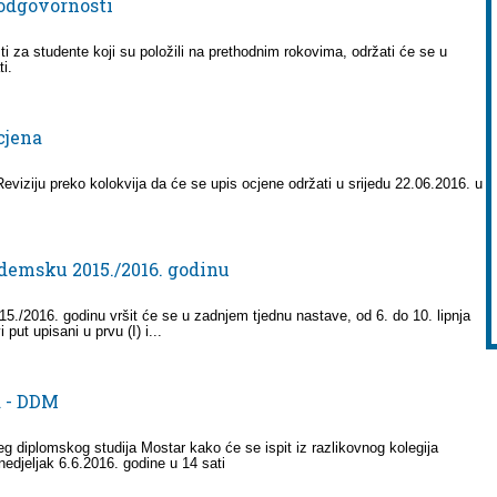
 odgovornosti
 za studente koji su položili na prethodnim rokovima, održati će se u
i.
cjena
Reviziju preko kolokvija da će se upis ocjene održati u srijedu 22.06.2016. u
ademsku 2015./2016. godinu
./2016. godinu vršit će se u zadnjem tjednu nastave, od 6. do 10. lipnja
put upisani u prvu (I) i...
a - DDM
g diplomskog studija Mostar kako će se ispit iz razlikovnog kolegija
ponedjeljak 6.6.2016. godine u 14 sati