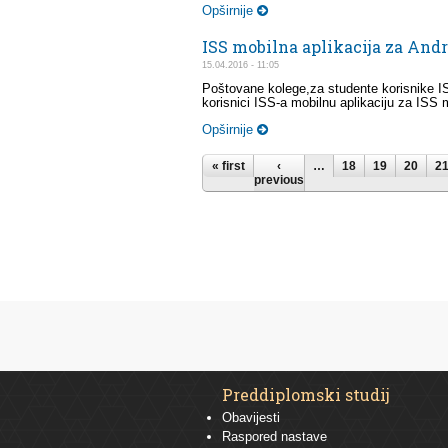
Opširnije
ISS mobilna aplikacija za And
15.04.2016 - 11:05
Poštovane kolege,za studente korisnike IS
korisnici ISS-a mobilnu aplikaciju za ISS 
Opširnije
Pages
« first
‹
…
18
19
20
2
previous
Preddiplomski studij
Obavijesti
Raspored nastave