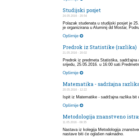
Studijski posjet
24.05.2016 - 20:54
Polazak studenata u studijski posjet je 25
je organizirana u Aluminij dd Mostar, Podr
Opširnije
Predrok iz Statistike (razlika)
21.05.2016 - 20:02
Predrok iz predmeta Statistika, sadržajna 
srijedu, 25.05.2016. u 16:00 sati.Predmetn
Opširnije
Matematika - sadržajna razli
20.05.2016 - 12:22
Ispit iz Matematike - sadržajna razlika bit
Opširnije
Metodologija znanstveno istra
11.05.2016 - 09:35
Nastava iz kolegija Metodologija znanstven
nastave biti će oglašen naknadno.