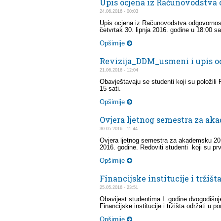
Upis ocjena iz Računovodstva
24.06.2016 - 00:03
Upis ocjena iz Računovodstva odgovornosti
četvrtak 30. lipnja 2016. godine u 18:00 sat
Opširnije
Revizija_DDM_usmeni i upis o
21.06.2016 - 12:04
Obavještavaju se studenti koji su položili 
15 sati.
Opširnije
Ovjera ljetnog semestra za ak
30.05.2016 - 11:44
Ovjera ljetnog semestra za akademsku 2015
2016. godine. Redoviti studenti koji su prvi 
Opširnije
Financijske institucije i tržišt
25.05.2016 - 23:51
Obavijest studentima I. godine dvogodišnje
Financijske institucije i tržišta održati u 
Opširnije