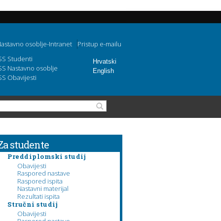
astavno osoblje-Intranet
Pristup e-mailu
SS Studenti
Hrvatski
SS Nastavno osoblje
English
SS Obavijesti
Search form
Search
Za studente
Preddiplomski studij
Obavijesti
Raspored nastave
Raspored ispita
Nastavni materijal
Rezultati ispita
Stručni studij
Obavijesti