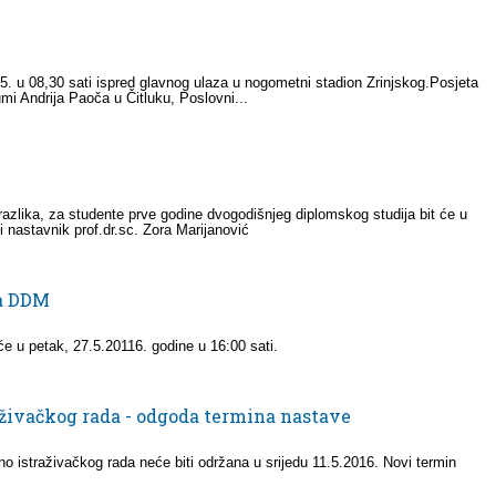
.5. u 08,30 sati ispred glavnog ulaza u nogometni stadion Zrinjskog.Posjeta
umi Andrija Paoča u Čitluku, Poslovni...
razlika, za studente prve godine dvogodišnjeg diplomskog studija bit će u
i nastavnik prof.dr.sc. Zora Marijanović
ka DDM
 će u petak, 27.5.20116. godine u 16:00 sati.
živačkog rada - odgoda termina nastave
o istraživačkog rada neće biti održana u srijedu 11.5.2016. Novi termin