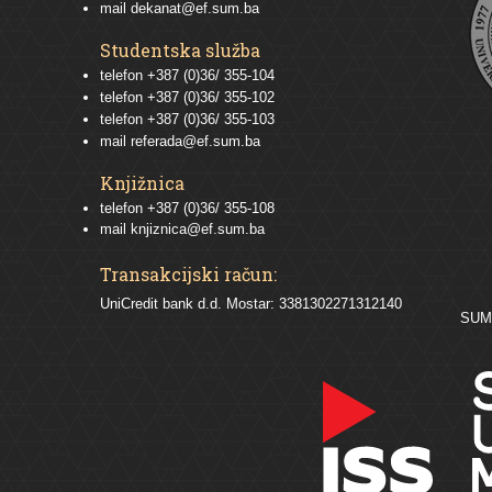
mail
dekanat@ef.sum.ba
Studentska služba
telefon
+387 (0)36/ 355-104
telefon
+387 (0)36/ 355-102
telefon
+387 (0)36/ 355-103
mail
referada@ef.sum.ba
Knjižnica
telefon +387 (0)36/ 355-108
mail
knjiznica@ef.sum.ba
Transakcijski račun:
UniCredit bank d.d. Mostar: 3381302271312140
SU