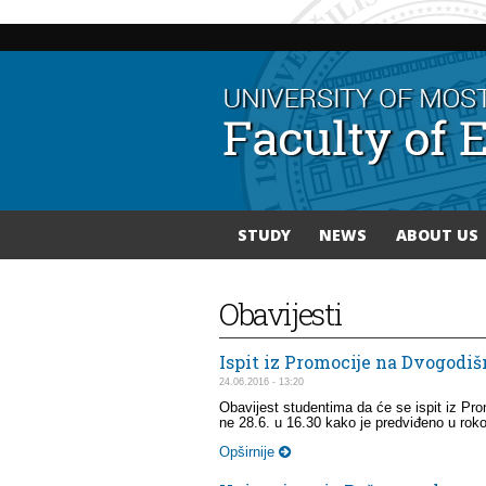
STUDY
NEWS
ABOUT US
You are here
Obavijesti
Ispit iz Promocije na Dvogodi
24.06.2016 - 13:20
Obavijest studentima da će se ispit iz Pr
ne 28.6. u 16.30 kako je predviđeno u ro
Opširnije