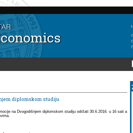
Skip to
main
content
N
I
I
I
šnjem diplomskom studiju
omocije na Dvogodišnjem diplomskom studiju održati 30.6.2016. u 16 sati a
kovima.