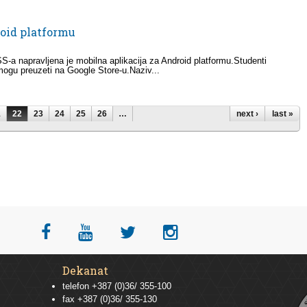
roid platformu
S-a napravljena je mobilna aplikacija za Android platformu.Studenti
mogu preuzeti na Google Store-u.Naziv...
1
22
23
24
25
26
…
next ›
last »
Dekanat
telefon +387 (0)36/ 355-100
fax +387 (0)36/ 355-130