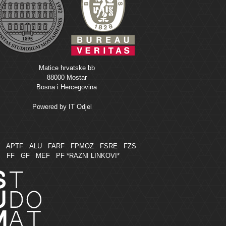
Matice hrvatske bb
88000 Mostar
Bosna i Hercegovina
Powered by
IT Odjel
M
APTF
ALU
FARF
FPMOZ
FSRE
FZS
FF
GF
MEF
PF
*RAZNI LINKOVI*