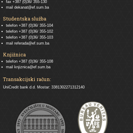
fax +387 (0)36/ 355-130
mail
dekanat@ef.sum.ba
Studentska služba
telefon
+387 (0)36/ 355-104
telefon
+387 (0)36/ 355-102
telefon
+387 (0)36/ 355-103
mail
referada@ef.sum.ba
Knjižnica
telefon +387 (0)36/ 355-108
mail
knjiznica@ef.sum.ba
Transakcijski račun:
UniCredit bank d.d. Mostar: 3381302271312140