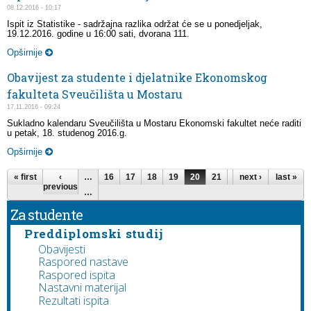
08.12.2016 - 10:17
Ispit iz Statistike - sadržajna razlika održat će se u ponedjeljak,
19.12.2016. godine u 16:00 sati, dvorana 111.
Opširnije
Obavijest za studente i djelatnike Ekonomskog
fakulteta Sveučilišta u Mostaru
17.11.2016 - 09:24
Sukladno kalendaru Sveučilišta u Mostaru Ekonomski fakultet neće raditi
u petak, 18. studenog 2016.g.
Opširnije
Pages
« first
‹
…
16
17
18
19
20
21
22
next ›
23
last »
24
previous
…
Za studente
Preddiplomski studij
Obavijesti
Raspored nastave
Raspored ispita
Nastavni materijal
Rezultati ispita