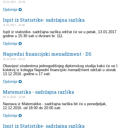
12.01.2017 - 16:39
Opširnije
Ispit iz Statistike- sadržajna razlika
11.01.2017 - 10:48
Ispit iz statistike- sadržajna razlika održat će se u petak, 13.01.2017.
godine u 15:30 sati u dvorani br. 111.
Opširnije
Napredni financijski menadžment - DS
11.12.2016 - 14:13
Obavijest studentima jednogodišnjeg diplomskog studija kako će se I.
kolokvij iz kolegija Napredni financijski menadžment održati u utorak
13.12.2016. godine u 17 sati.
Opširnije
Matematika - sadržajna razlika
09.12.2016 - 12:04
Nastava iz Matematike - sadržajna razlika bit će u ponedjeljak,
12.12.2016. od 18:00 do 20:00 sati.
Opširnije
Ispit iz Statistike- sadržajna razlika