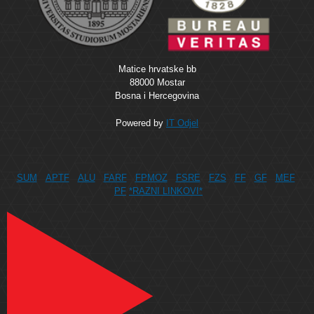
Matice hrvatske bb
88000 Mostar
Bosna i Hercegovina
Powered by
IT Odjel
SUM
APTF
ALU
FARF
FPMOZ
FSRE
FZS
FF
GF
MEF
PF
*RAZNI LINKOVI*