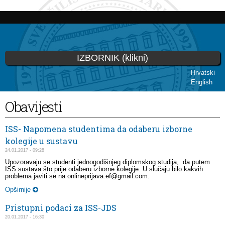
Skip to
main
content
IZBORNIK (klikni)
Hrvatski
English
You are here
Obavijesti
ISS- Napomena studentima da odaberu izborne
kolegije u sustavu
24.01.2017 - 09:28
Upozoravaju se studenti jednogodišnjeg diplomskog studija, da putem
ISS sustava što prije odaberu izborne kolegije. U slučaju bilo kakvih
problema javiti se na onlineprijava.ef@gmail.com.
Opširnije
Pristupni podaci za ISS-JDS
20.01.2017 - 16:30