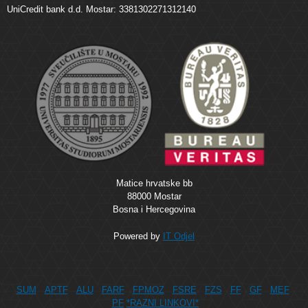
UniCredit bank d.d. Mostar: 3381302271312140
Matice hrvatske bb
88000 Mostar
Bosna i Hercegovina
Powered by
IT Odjel
SUM
APTF
ALU
FARF
FPMOZ
FSRE
FZS
FF
GF
MEF
PF
*RAZNI LINKOVI*