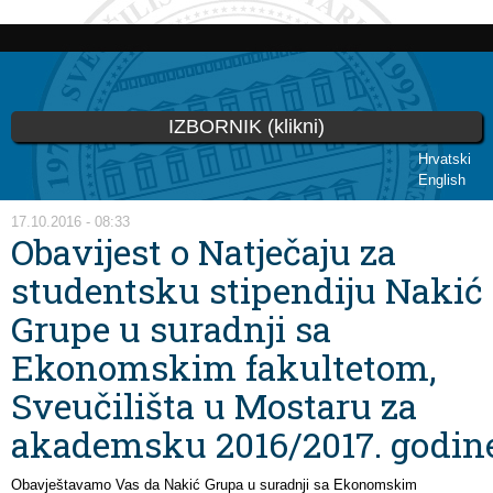
Skoči
na
glavni
sadržaj
IZBORNIK (klikni)
Hrvatski
English
Vi ste ovdje
17.10.2016 - 08:33
Obavijest o Natječaju za
studentsku stipendiju Nakić
Grupe u suradnji sa
Ekonomskim fakultetom,
Sveučilišta u Mostaru za
akademsku 2016/2017. godin
Obavještavamo Vas da Nakić Grupa u suradnji sa Ekonomskim