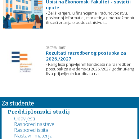
Upisi na Ekonomski fakultet - savjeti i
upute
- Želiš karijeru u financijama i računovodstvu,
poslovnoj informatici, marketingu, menadžmentu
ili steći znanja o poduzetništvu i...
07.07.26 - 10:57
Rezultati razredbenog postupka za
2026./2027.
- Rang lista prijavljenih kandidata na razredbeni
postupak za akademsku 2026./2027. godinuRang
lista prijavljenih kandidata na...
Za studente
Preddiplomski studij
Obavijesti
Raspored nastave
Raspored ispita
Nastavni materijal