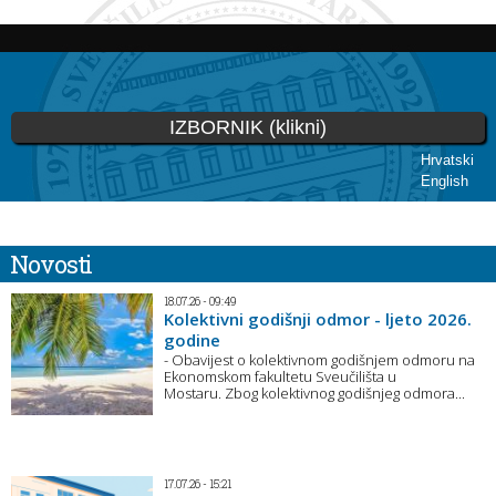
Skoči
na
glavni
sadržaj
IZBORNIK (klikni)
Hrvatski
English
Novosti
18.07.26 - 09:49
Kolektivni godišnji odmor - ljeto 2026.
godine
- Obavijest o kolektivnom godišnjem odmoru na
Ekonomskom fakultetu Sveučilišta u
Mostaru. Zbog kolektivnog godišnjeg odmora...
17.07.26 - 15:21