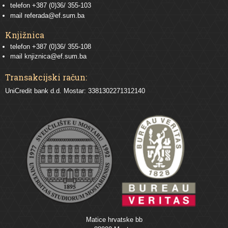
telefon
+387 (0)36/ 355-103
mail
referada@ef.sum.ba
Knjižnica
telefon +387 (0)36/ 355-108
mail
knjiznica@ef.sum.ba
Transakcijski račun:
UniCredit bank d.d. Mostar: 3381302271312140
Matice hrvatske bb