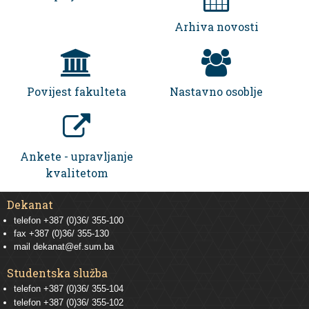
Arhiva novosti
Povijest fakulteta
Nastavno osoblje
Ankete - upravljanje
kvalitetom
Dekanat
telefon +387 (0)36/ 355-100
fax +387 (0)36/ 355-130
mail
dekanat@ef.sum.ba
Studentska služba
telefon
+387 (0)36/ 355-104
telefon
+387 (0)36/ 355-102