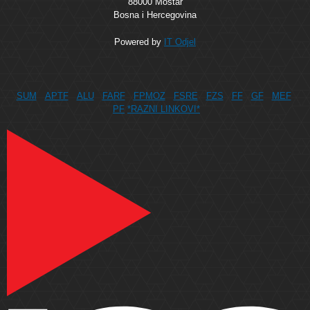
88000 Mostar
Bosna i Hercegovina
Powered by
IT Odjel
SUM
APTF
ALU
FARF
FPMOZ
FSRE
FZS
FF
GF
MEF
PF
*RAZNI LINKOVI*