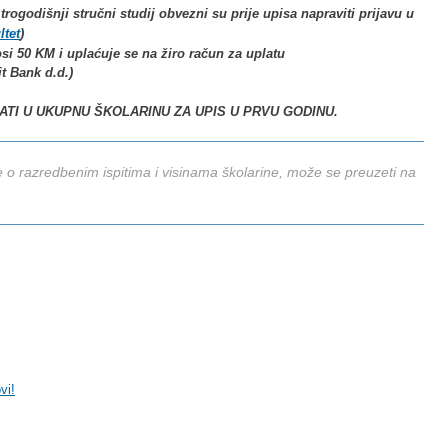
a trogodišnji
stručni studij obvezni su prije upisa napraviti prijavu u
ltet
)
si 50 KM i uplaćuje se na žiro račun za uplatu
t Bank d.d.)
ATI U UKUPNU ŠKOLARINU ZA UPIS U PRVU GODINU.
e o razredbenim ispitima i visinama školarine, može se preuzeti na
vi!