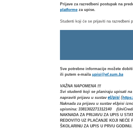
Prijave za razredbeni postupak na pred
platforme
za upise.
Studenti koji će se prijaviti na razredbeni 
Sve potrebne informacije možete dobiti
ili putem e-maila
upisi@ef.sum.ba
VAŽNA NAPOMENA !!!
Svi studenti koji se planiraju upisati n
eUpisi
(
napraviti prijavu u sustav
https:
Naknada za prijavu u sustav eUpisi izno
upisnina:
3381302271312140
(UniCredi
NAKNADA ZA PRIJAVU ZA UPIS U STA
REDOVITO UZ PLAĆANJE KOJI NEĆE
ŠKOLARINU ZA UPIS U PRVU GODINU.