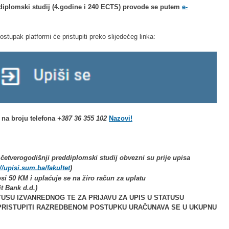
diplomski studij (4.godine i
240 ECTS
) provode se putem
e-
postupak platformi će pristupiti preko slijedećeg linka:
 na broju telefona
+387 36 355 102
Nazovi!
a četverogodišnji
preddiplomski studij obvezni su prije upisa
//upisi.sum.ba/fakultet
)
si 50 KM i uplaćuje se na žiro račun za uplatu
t Bank d.d.)
TUSU IZVANREDNOG TE ZA PRIJAVU ZA UPIS U STATUSU
 PRISTUPITI RAZREDBENOM POSTUPKU URAČUNAVA SE U UKUPNU