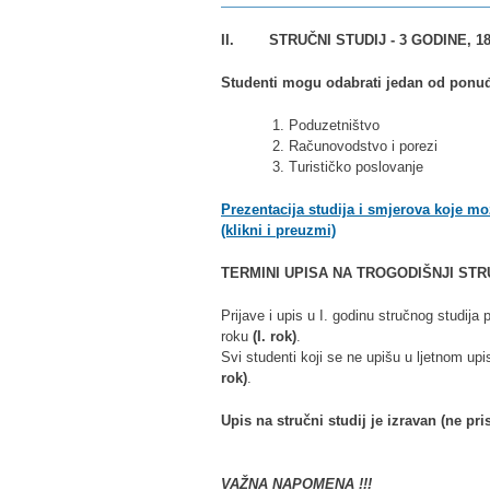
II. STRUČNI STUDIJ - 3 GODINE, 1
Studenti mogu odabrati jedan od ponu
1. Poduzetništvo
2. Računovodstvo i porezi
3. Turističko poslovanje
Prezentacija studija i smjerova koje m
(klikni i preuzmi)
TERMINI UPISA NA TROGODIŠNJI STRU
Prijave i upis u I. godinu stručnog studija
roku
(I. rok)
.
Svi studenti koji se ne upišu u ljetnom up
rok)
.
Upis na stručni studij je izravan (ne p
VAŽNA NAPOMENA !!!