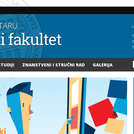
Skoči
na
glavni
sadržaj
N
I
I
I
STUDIJI
ZNANSTVENI I STRUČNI RAD
GALERIJA