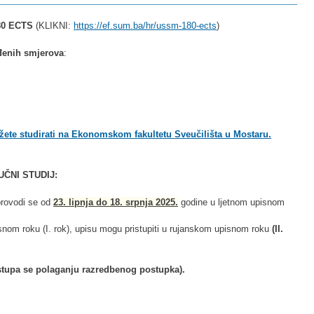
80 ECTS
(KLIKNI:
https://ef.sum.ba/hr/ussm-180-ects
)
đenih smjerova
:
ožete studirati na Ekonomskom fakultetu Sveučilišta u Mostaru.
ČNI STUDIJ:
 provodi se od
23. lipnja do 18. srpnja 2025.
godine u ljetnom upisnom
isnom roku (I. rok), upisu mogu pristupiti u rujanskom upisnom roku
(II.
ristupa se polaganju razredbenog postupka).