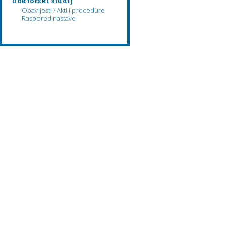
Doktorski studij
Obavijesti / Akti i procedure
Raspored nastave