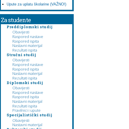
Upute za uplatu školarine (VAŽNO!)
Za studente
Preddiplomski studij
Obavijesti
Raspored nastave
Raspored ispita
Nastavni materijal
Rezultati ispita
Stručni studij
Obavijesti
Raspored nastave
Raspored ispita
Nastavni materijal
Rezultati ispita
Diplomski studij
Obavijesti
Raspored nastave
Raspored ispita
Nastavni materijal
Rezultati ispita
Pravilnici i upute
Specijalistički studij
Obavijesti
Nastavni materijal