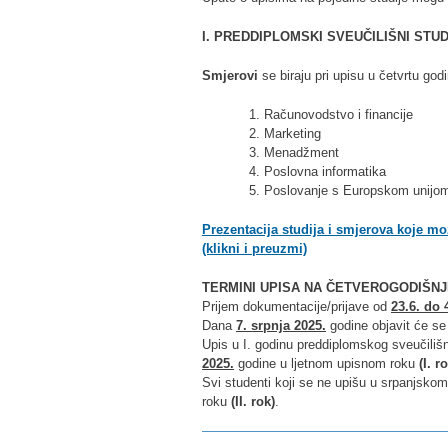
I. PREDDIPLOMSKI SVEUČILIŠNI STUDI
Smjerovi
se biraju pri upisu u četvrtu god
1. Računovodstvo i financije
2. Marketing
3. Menadžment
4. Poslovna informatika
5. Poslovanje s Europskom unijo
Prezentacija studija i smjerova koje m
(klikni i preuzmi)
TERMINI UPISA NA ČETVEROGODIŠNJ
Prijem dokumentacije/prijave
od
23.6. do 
Dana
7. srpnja 2025.
godine objavit će se 
Upis u I. godinu preddiplomskog sveučili
2025.
godine u ljetnom upisnom roku
(I. r
Svi studenti koji se ne upišu u srpanjsk
roku
(II. rok)
.