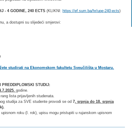
J - 4 GODINE, 240 ECTS
(KLIKNI:
https://ef.sum.ba/hr/upe-240-ects
)
inu, a dostupni su slijedeći smjerovi:
m
ožete studirati na Ekonomskom fakultetu Sveučilišta u Mostaru.
I PREDDIPLOMSKI STUDIJ:
4.7.2025.
godine.
rang lista prijavljenih studenata.
šnog studija za SVE studente provodi se od
7
. srpnja do 18. srpnja
ok).
om upisnom roku
(I. rok)
, upisu mogu pristupiti u rujanskom upisnom