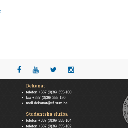
r
Dekanat
telefon +387 (0)36/ 355-100
fax +387 (0)36/ 355-130
mail
dekanat@ef.sum.ba
Studentska služba
telefon
+387 (0)36/ 355-104
telefon
+387 (0)36/ 355-102