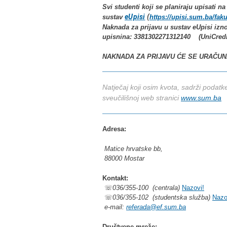
Svi studenti koji se planiraju upisati n
eUpisi
(
sustav
https://upisi.sum.ba/faku
Naknada za prijavu u sustav eUpisi izno
upisnina:
3381302271312140
(UniCredi
NAKNADA ZA PRIJAVU ĆE SE URAČUN
Natječaj koji osim kvota, sadrži podatk
sveučilišnoj web stranici
www.sum.ba
Adresa:
Matice hrvatske bb,
88000 Mostar
Kontakt:
☏
036/355-100 (centrala)
Nazovi!
☏
036/355-102 (studentska služba)
Nazo
e-mail:
referada@ef.sum.ba
Društvene mreže: