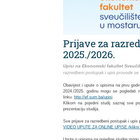
Prijave za razre
2025./2026.
Upisi na Ekonomski fakultet Sveuči
razredbeni postupak i upis provode s
Obavijest i upute o upisima na prvu godi
2024./2025. godinu mogu se pogledati n
linku:
http://ef.sum.ba/upisi
Klikom na pojedini studij saznaj sve po
prezentaciju studija.
Sve prijave za razredbeni postupak i upi
VIDEO UPUTE ZA ONLINE UPISE (klikni i
Upute o upisima na pojedine studije mogu 