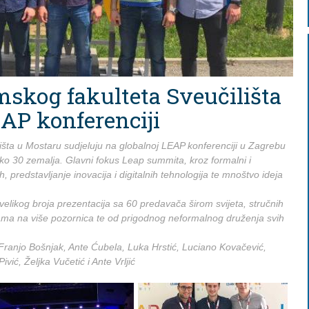
skog fakulteta Sveučilišta
AP konferenciji
šta u Mostaru sudjeluju na globalnoj LEAP konferenciji u Zagrebu
eko 30 zemalja. Glavni fokus Leap summita, kroz formalni i
, predstavljanje inovacija i digitalnih tehnologija te mnoštvo ideja
velikog broja prezentacija sa 60 predavača širom svijeta, stručnih
ma na više pozornica te od prigodnog neformalnog druženja svih
, Franjo Bošnjak, Ante Ćubela, Luka Hrstić, Luciano Kovačević,
ić, Željka Vučetić i Ante Vrljić