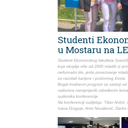
Studenti Ekonom
u Mostaru na LE
Studenti Ekonomskog fakulteta Sveučili
koja okuplja više od 2000 mladih iz pr
neformalni dio, jeste povezivanje mladih
za razvitak karijere i poslovnog života.
Bogat trodnevni program se sastoji od 
radionica namjenjenih određenim tema
sudionika konferencije.
Na konferenciji sudjeluju: Tibor Aničić
Ivana Dragoje, Anto Novaković, Darko Piv