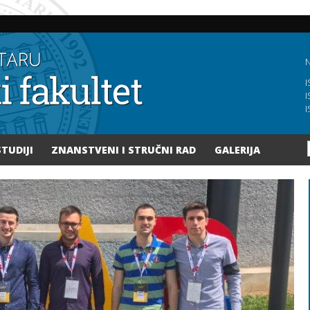
Skoči
na
glavni
sadržaj
N
I
I
I
STUDIJI
ZNANSTVENI I STRUČNI RAD
GALERIJA