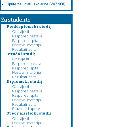
Upute za uplatu školarine (VAŽNO!)
Za studente
Preddiplomski studij
Obavijesti
Raspored nastave
Raspored ispita
Nastavni materijal
Rezultati ispita
Stručni studij
Obavijesti
Raspored nastave
Raspored ispita
Nastavni materijal
Rezultati ispita
Diplomski studij
Obavijesti
Raspored nastave
Raspored ispita
Nastavni materijal
Rezultati ispita
Pravilnici i upute
Specijalistički studij
Obavijesti
Nastavni materijal