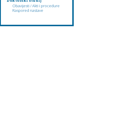
Doktorski studij
Obavijesti / Akti i procedure
Raspored nastave