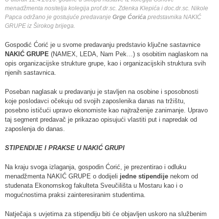
menadžmenta nositelja kolegija prof.dr.sc. Zdenka Klepića i doc.dr.sc. Nikole
Papca održano je gostujuće predavanje
Grge Ćorića
predstavnika NAKIĆ
GRUPE iz Širokog brijega.
Gospodić Ćorić je u svome predavanju predstavio ključne sastavnice
NAKIĆ GRUPE
(NAMEX, LEDA, Nam Pek…) s osobitim naglaskom na
opis organizacijske strukture grupe, kao i organizacijskih struktura svih
njenih sastavnica.
Poseban naglasak u predavanju je stavljen na osobine i sposobnosti
koje poslodavci očekuju od svojih zaposlenika danas na tržištu,
posebno ističući upravo ekonomiste kao najtraženije zanimanje. Upravo
taj segment predavač je prikazao opisujući vlastiti put i napredak od
zaposlenja do danas.
STIPENDIJE I PRAKSE U NAKIĆ GRUPI
Na kraju svoga izlaganja, gospodin Ćorić, je prezentirao i odluku
menadžmenta NAKIĆ GRUPE o dodijeli
jedne stipendije
nekom od
studenata Ekonomskog fakulteta Sveučilišta u Mostaru kao i o
mogućnostima praksi zainteresiranim studentima.
Natječaja s uvjetima za stipendiju biti će objavljen uskoro na službenim