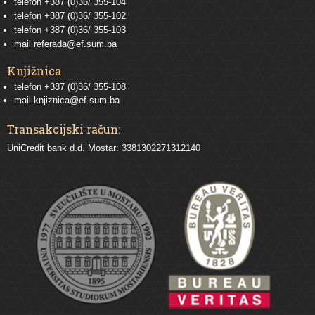
telefon
+387 (0)36/ 355-104
telefon
+387 (0)36/ 355-102
telefon
+387 (0)36/ 355-103
mail
referada@ef.sum.ba
Knjižnica
telefon +387 (0)36/ 355-108
mail
knjiznica@ef.sum.ba
Transakcijski račun:
UniCredit bank d.d. Mostar: 3381302271312140