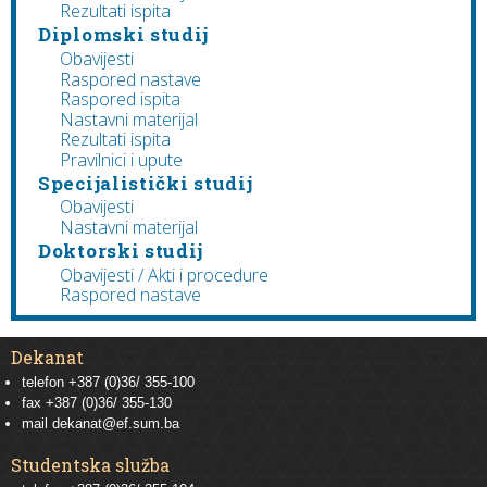
Rezultati ispita
Diplomski studij
Obavijesti
Raspored nastave
Raspored ispita
Nastavni materijal
Rezultati ispita
Pravilnici i upute
Specijalistički studij
Obavijesti
Nastavni materijal
Doktorski studij
Obavijesti / Akti i procedure
Raspored nastave
Dekanat
telefon +387 (0)36/ 355-100
fax +387 (0)36/ 355-130
mail
dekanat@ef.sum.ba
Studentska služba