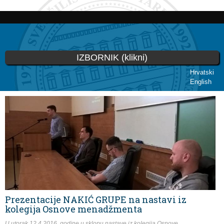
Skoči
na
glavni
sadržaj
IZBORNIK (klikni)
Hrvatski
English
Vi ste ovdje
Prezentacije NAKIĆ GRUPE na nastavi iz
kolegija Osnove menadžmenta
U utorak 12.4.2016. godine u sklopu nastave iz kolegija Osnove