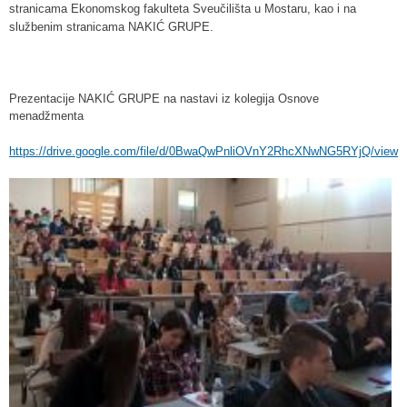
stranicama Ekonomskog fakulteta Sveučilišta u Mostaru, kao i na
službenim stranicama NAKIĆ GRUPE.
Prezentacije NAKIĆ GRUPE na nastavi iz kolegija Osnove
menadžmenta
https://drive.google.com/file/d/0BwaQwPnliOVnY2RhcXNwNG5RYjQ/view