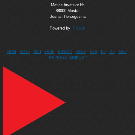
Matice hrvatske bb
88000 Mostar
Bosna i Hercegovina
Powered by
IT Odjel
SUM
APTF
ALU
FARF
FPMOZ
FSRE
FZS
FF
GF
MEF
PF
*RAZNI LINKOVI*