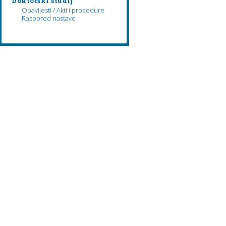
Doktorski studij
Obavijesti / Akti i procedure
Raspored nastave