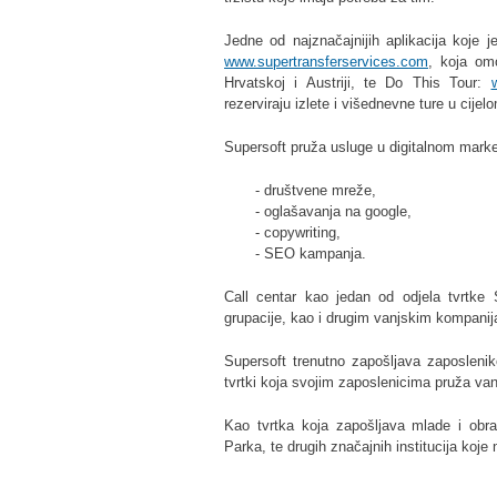
Jedne od najznačajnijih aplikacija koje 
www.supertransferservices.com
, koja omo
Hrvatskoj i Austriji, te Do This Tour:
rezerviraju izlete i višednevne ture u cije
Supersoft pruža usluge u digitalnom marke
- društvene mreže,
- oglašavanja na google,
- copywriting,
- SEO kampanja.
Call centar kao jedan od odjela tvrtke
grupacije, kao i drugim vanjskim kompanij
Supersoft trenutno zapošljava zaposleni
tvrtki koja svojim zaposlenicima pruža van
Kao tvrtka koja zapošljava mlade i obr
Parka, te drugih značajnih institucija koje