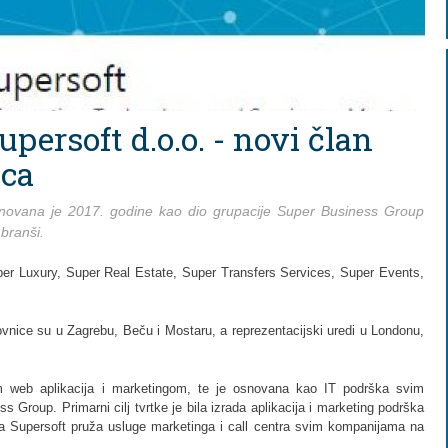
persoft d.o.o. - novi član
aca
ovana je 2017. godine kao dio grupacije Super Business Group
 branši.
per Luxury, Super Real Estate, Super Transfers Services, Super Events,
ovnice su u Zagrebu, Beču i Mostaru, a reprezentacijski uredi u Londonu,
om web aplikacija i marketingom, te je osnovana kao IT podrška svim
 Group. Primarni cilj tvrtke je bila izrada aplikacija i marketing podrška
a Supersoft pruža usluge marketinga i call centra svim kompanijama na