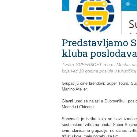
Predstavljamo Su
kluba poslodav
Tvrtka SUPERSOFT d.o.o. Mostar osn
koja već 10 godina posluje u turističkoj
Grupaciju čine brendovi: Super Tours, Su
Manino Atelier.
Glavni ured se nalazi u Dubrovniku i posl
Madridu i Chicagu.
Supersoft je tvrtka koja se bavi izrad
sestrinskim tvrtkama unutar Super Business
svim članicama grupacije, no danas tvrtk
tržištu koje imaju potrebu za tim.