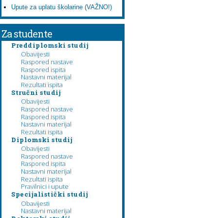
Upute za uplatu školarine (VAŽNO!)
Za studente
Preddiplomski studij
Obavijesti
Raspored nastave
Raspored ispita
Nastavni materijal
Rezultati ispita
Stručni studij
Obavijesti
Raspored nastave
Raspored ispita
Nastavni materijal
Rezultati ispita
Diplomski studij
Obavijesti
Raspored nastave
Raspored ispita
Nastavni materijal
Rezultati ispita
Pravilnici i upute
Specijalistički studij
Obavijesti
Nastavni materijal