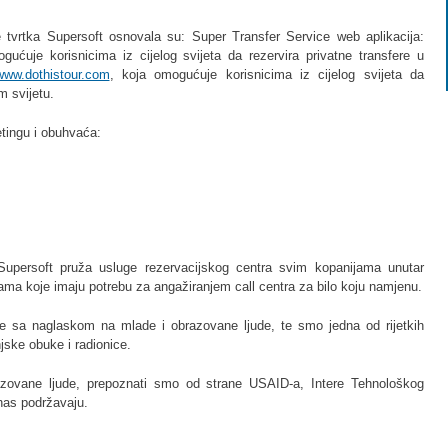
je tvrtka Supersoft osnovala su: Super Transfer Service web aplikacija:
gućuje korisnicima iz cijelog svijeta da rezervira privatne transfere u
www.dothistour.com
, koja omogućuje korisnicima iz cijelog svijeta da
lom svijetu.
tingu i obuhvaća:
 Supersoft pruža usluge rezervacijskog centra svim kopanijama unutar
ama koje imaju potrebu za angažiranjem call centra za bilo koju namjenu.
ke sa naglaskom na mlade i obrazovane ljude, te smo jedna od rijetkih
jske obuke i radionice.
azovane ljude, prepoznati smo od strane USAID-a, Intere Tehnološkog
 nas podržavaju.