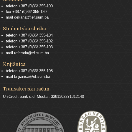
telefon +387 (0)36/ 355-100
fax +387 (0)36/ 355-130
mail
dekanat@ef.sum.ba
Studentska služba
telefon
+387 (0)36/ 355-104
telefon
+387 (0)36/ 355-102
telefon
+387 (0)36/ 355-103
mail
referada@ef.sum.ba
Knjižnica
telefon +387 (0)36/ 355-108
mail
knjiznica@ef.sum.ba
Transakcijski račun:
UniCredit bank d.d. Mostar: 3381302271312140