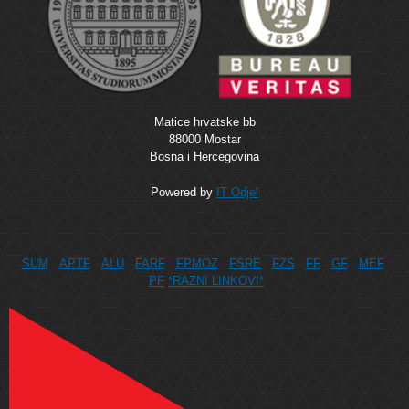
Matice hrvatske bb
88000 Mostar
Bosna i Hercegovina
Powered by
IT Odjel
SUM
APTF
ALU
FARF
FPMOZ
FSRE
FZS
FF
GF
MEF
PF
*RAZNI LINKOVI*