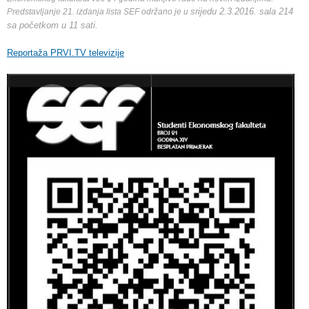
srijedu 2.3.2016. sala 214
Predstavljanje 21. izdanja lista SEF održano je u
sa početkom u 11 sati.
Reportaža PRVI.TV televizije