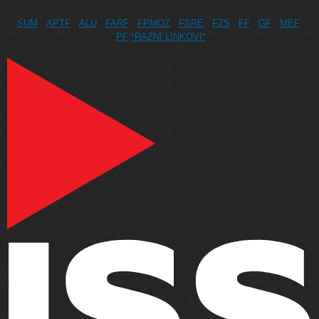
SUM
APTF
ALU
FARF
FPMOZ
FSRE
FZS
FF
GF
MEF
PF
*RAZNI LINKOVI*