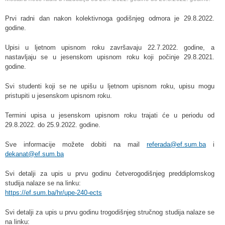
Prvi radni dan nakon kolektivnoga godišnjeg odmora je 29.8.2022.
godine.
Upisi u ljetnom upisnom roku završavaju 22.7.2022. godine, a
nastavljaju se u jesenskom upisnom roku koji počinje 29.8.2021.
godine.
Svi studenti koji se ne upišu u ljetnom upisnom roku, upisu mogu
pristupiti u jesenskom upisnom roku.
Termini upisa u jesenskom upisnom roku trajati će u periodu od
29.8.2022. do 25.9.2022. godine.
Sve informacije možete dobiti na mail
referada@ef.sum.ba
i
dekanat@ef.sum.ba
Svi detalji za upis u prvu godinu četverogodišnjeg preddiplomskog
studija nalaze se na linku:
https://ef.sum.ba/hr/upe-240-ects
Svi detalji za upis u prvu godinu trogodišnjeg stručnog studija nalaze se
na linku: