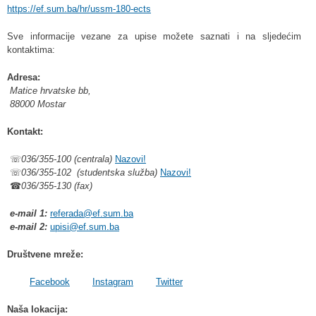
https://ef.sum.ba/hr/ussm-180-ects
Sve informacije vezane za upise možete saznati i na sljedećim
kontaktima:
Adresa:
Matice hrvatske bb,
88000 Mostar
Kontakt:
☏
036/355-100 (centrala)
Nazovi!
☏
036/355-102 (studentska služba)
Nazovi!
☎
036/355-130 (fax)
e-mail 1:
referada@ef.sum.ba
e-mail 2:
upisi@ef.sum.ba
Društvene mreže:
Facebook
Instagram
Twitter
Naša lokacija: