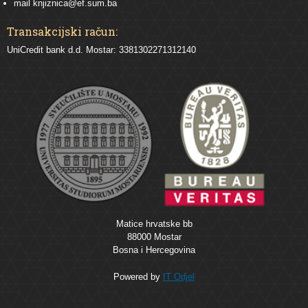
mail
knjiznica@ef.sum.ba
Transakcijski račun:
UniCredit bank d.d. Mostar: 3381302271312140
Matice hrvatske bb
88000 Mostar
Bosna i Hercegovina
Powered by
IT Odjel