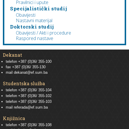
Pravilnici i upute
Specijalistički studij
Obavijesti
Nastavni materijal
Doktorski studij
Obavijesti / Akti i procedure
Raspored nastave
Dekanat
telefon +387 (0)36/ 355-100
fax +387 (0)36/ 355-130
mail
dekanat@ef.sum.ba
Studentska služba
telefon
+387 (0)36/ 355-104
telefon
+387 (0)36/ 355-102
telefon
+387 (0)36/ 355-103
mail
referada@ef.sum.ba
Knjižnica
telefon +387 (0)36/ 355-108