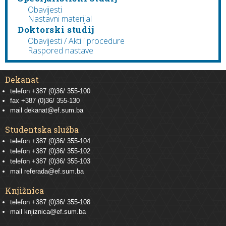
Obavijesti
Nastavni materijal
Doktorski studij
Obavijesti / Akti i procedure
Raspored nastave
Dekanat
telefon +387 (0)36/ 355-100
fax +387 (0)36/ 355-130
mail
dekanat@ef.sum.ba
Studentska služba
telefon
+387 (0)36/ 355-104
telefon
+387 (0)36/ 355-102
telefon
+387 (0)36/ 355-103
mail
referada@ef.sum.ba
Knjižnica
telefon +387 (0)36/ 355-108
mail
knjiznica@ef.sum.ba