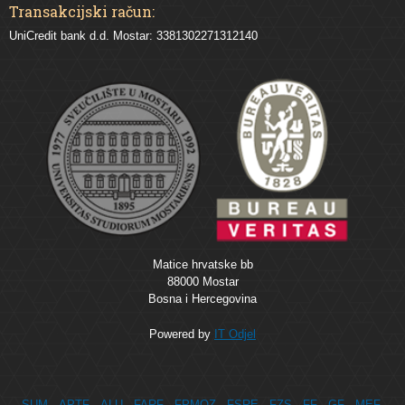
Transakcijski račun:
UniCredit bank d.d. Mostar: 3381302271312140
Matice hrvatske bb
88000 Mostar
Bosna i Hercegovina
Powered by
IT Odjel
SUM
APTF
ALU
FARF
FPMOZ
FSRE
FZS
FF
GF
MEF