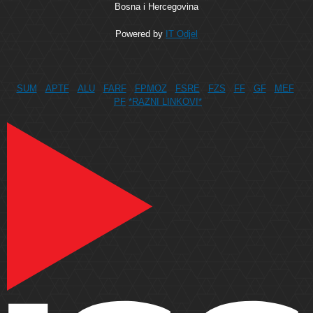
Bosna i Hercegovina
Powered by
IT Odjel
SUM
APTF
ALU
FARF
FPMOZ
FSRE
FZS
FF
GF
MEF
PF
*RAZNI LINKOVI*