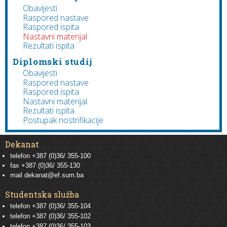
Obavijesti
Raspored nastave
Raspored ispita
Nastavni materijal
Rezultati ispita
Diplomski studij
Obavijesti
Raspored nastave
Raspored ispita
Nastavni materijal
Rezultati ispita
Postupak nostrifikacije
Dekanat
telefon +387 (0)36/ 355-100
fax +387 (0)36/ 355-130
mail
dekanat@ef.sum.ba
Studentska služba
telefon
+387 (0)36/ 355-104
telefon
+387 (0)36/ 355-102
telefon
+387 (0)36/ 355-103