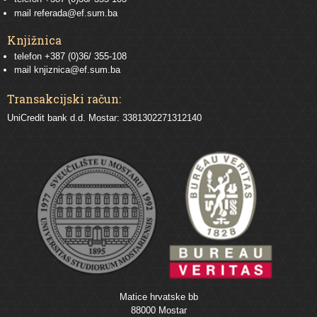
mail
referada@ef.sum.ba
Knjižnica
telefon +387 (0)36/ 355-108
mail
knjiznica@ef.sum.ba
Transakcijski račun:
UniCredit bank d.d. Mostar: 3381302271312140
Matice hrvatske bb
88000 Mostar