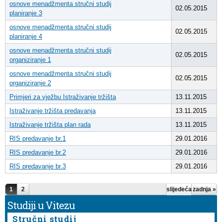
osnove menadžmenta stručni studij
02.05.2015
planiranje 3
osnove menadžmenta stručni studij
02.05.2015
planiranje 4
osnove menadžmenta stručni studij
02.05.2015
organiziranje 1
osnove menadžmenta stručni studij
02.05.2015
organiziranje 2
Primjeri za vježbu Istraživanje tržišta
13.11.2015
Istraživanje tržišta predavanja
13.11.2015
Istraživanje tržišta plan rada
13.11.2015
RIS predavanje br.1
29.01.2016
RIS predavanje br.2
29.01.2016
RIS predavanje br.3
29.01.2016
Pages
1
2
slijedeća
zadnja »
›
Studiji u Vitezu
Stručni studij