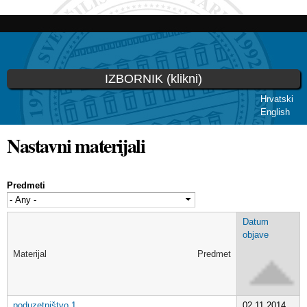
Skip to
main
content
IZBORNIK (klikni)
Hrvatski
English
You are here
Nastavni materijali
Predmeti
Datum
objave
Materijal
Predmet
poduzetništvo 1
02.11.2014