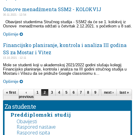
Osnove menadžmenta SSM2 - KOLOKVIJ
30.11.2021 - 12:54
Obavijest studentima Stručnog studija - SSM2 da će se 1. kolokvij iz
Osnove menadžmenta održati u četvrtak 2.12.2021. s početkom u 8 sati.
Opširnije
Financijsko planiranje, kontrola i analiza III godina
SS za Mostar i Vitez
15.10.2021 - 12:11
Mole se studenti koji u akademskoj 2021/2022 godini slušaju kolegij
Financijsko planiranje, kontrola i analiza na III godini stručnog studija u
Mostaru i Vitezu da se pridruže Google classroomu s...
Opširnije
Pages
« first
‹
1
2
3
4
5
6
7
8
9
…
next ›
last »
previous
Za studente
Preddiplomski studij
Obavijesti
Raspored nastave
Raspored ispita