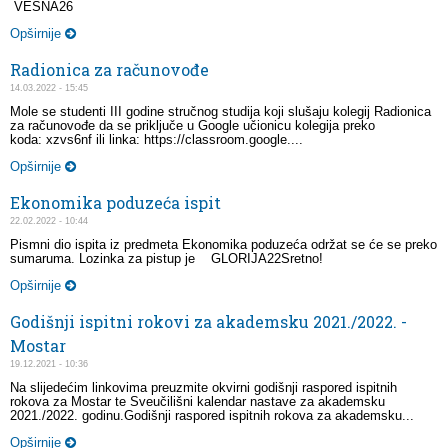
VESNA26
Opširnije
Radionica za računovođe
14.03.2022 - 15:45
Mole se studenti III godine stručnog studija koji slušaju kolegij Radionica
za računovođe da se priključe u Google učionicu kolegija preko
koda: xzvs6nf ili linka: https://classroom.google....
Opširnije
Ekonomika poduzeća ispit
22.02.2022 - 10:44
Pismni dio ispita iz predmeta Ekonomika poduzeća održat se će se preko
sumaruma. Lozinka za pistup je GLORIJA22Sretno!
Opširnije
Godišnji ispitni rokovi za akademsku 2021./2022. -
Mostar
19.12.2021 - 10:36
Na slijedećim linkovima preuzmite okvirni godišnji raspored ispitnih
rokova za Mostar te Sveučilišni kalendar nastave za akademsku
2021./2022. godinu.Godišnji raspored ispitnih rokova za akademsku...
Opširnije