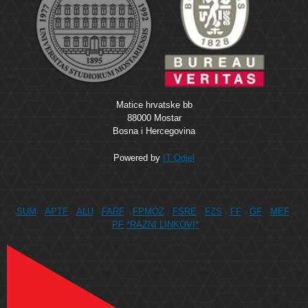
Matice hrvatske bb
88000 Mostar
Bosna i Hercegovina
Powered by
IT Odjel
SUM
APTF
ALU
FARF
FPMOZ
FSRE
FZS
FF
GF
MEF
PF
*RAZNI LINKOVI*