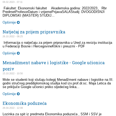
06.02.2023 - 07:11
Fakultet: Ekonomski fakultet Akademska godina: 2022/2023 Rbr
PredmetProfesorDatum i vrijemePrijavaSALAStudij: DVOGODIŠNJI
DIPLOMSKI (MASTER) STUDIJ...
Opširnije
Natječaj za prijem pripravnika
26.10.2022 - 08:25
Informacija o natječaju za prijem pripravnika u Ured za reviziju institucija
u Federaciji Bosne i HercegovineKlikni i preuzmi - PDF
Opširnije
Menadžment nabave i logistike - Google učionica
poziv
15.10.2022 - 10:50
Mole se studenti koji slušaju kolegij Menadžment nabave i logistike na III.
godni stručnog preddiplomskog studija kod izv.prof.dr.sc. Maja Letica da
se priključe Google učionici preko sljedećeg linka...
Opširnije
Ekonomika poduzeća
26.04.2022 - 12:09
Lozinka za spit iz predmeta Ekonomika poduzeća , SSM i SSV je