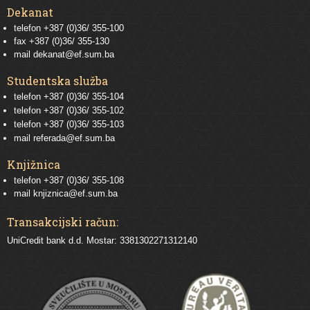
Dekanat
telefon +387 (0)36/ 355-100
fax +387 (0)36/ 355-130
mail
dekanat@ef.sum.ba
Studentska služba
telefon
+387 (0)36/ 355-104
telefon
+387 (0)36/ 355-102
telefon
+387 (0)36/ 355-103
mail
referada@ef.sum.ba
Knjižnica
telefon +387 (0)36/ 355-108
mail
knjiznica@ef.sum.ba
Transakcijski račun:
UniCredit bank d.d. Mostar: 3381302271312140