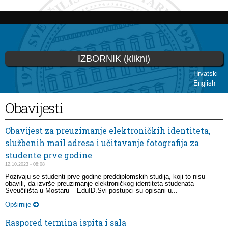
Skip to
main
content
IZBORNIK (klikni)
Hrvatski
English
You are here
Obavijesti
Obavijest za preuzimanje elektroničkih identiteta,
službenih mail adresa i učitavanje fotografija za
studente prve godine
12.10.2023 - 08:08
Pozivaju se studenti prve godine preddiplomskih studija, koji to nisu
obavili, da izvrše preuzimanje elektroničkog identiteta studenata
Sveučilišta u Mostaru – EduID.Svi postupci su opisani u...
Opširnije
Raspored termina ispita i sala