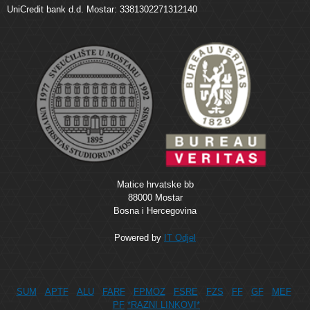
UniCredit bank d.d. Mostar: 3381302271312140
Matice hrvatske bb
88000 Mostar
Bosna i Hercegovina
Powered by
IT Odjel
SUM
APTF
ALU
FARF
FPMOZ
FSRE
FZS
FF
GF
MEF
PF
*RAZNI LINKOVI*