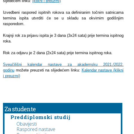
sljedećem linku:
(klikni i preuzmi)
Izvedbeni raspored ispitnih rokova sa definiranim točnim satnicama
termina ispita utvrditi će se u skladu sa okvirnim godišnjim
rasporedom.
Krajnji rok za prijavu ispita je 3 dana (3x24 sata) prije termina ispitnog
roka.
Rok za odjavu je 2 dana (2x24 sata) prije termina ispitnog roka.
Sveučilišni kalendar nastave za akademsku 2021./2022.
godinu
možete preuzeti na slijedećem linku:
Kalendar nastave (klikni
i preuzmi)
Za studente
Preddiplomski studij
Obavijesti
Raspored nastave