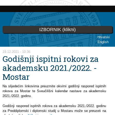
Skip to
main
content
IZBORNIK (klikni)
Hrvatski
English
You are here
19.12.2021 - 10:36
Godišnji ispitni rokovi za
akademsku 2021./2022. -
Mostar
Na slijedećim linkovima preuzmite okvirni godišnji raspored ispitnih
rokova za Mostar te Sveučilišni kalendar nastave za akademsku
2021./2022. godinu.
Godišnji raspored ispitnih rokova za akademsku 2021./2022. godinu
za Preddiplomski i diplomski studij u Mostaru može se preuzeti na