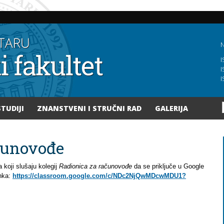
Skoči
na
glavni
sadržaj
N
I
I
I
STUDIJI
ZNANSTVENI I STRUČNI RAD
GALERIJA
čunovođe
a koji slušaju kolegij
Radionica za računovođe
da se priključe u Google
linka:
https://classroom.google.com/c/NDc2NjQwMDcwMDU1?