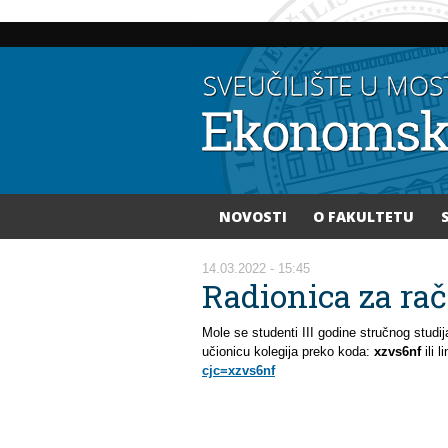
NOVOSTI
O FAKULTETU
Vi ste ovdje
14.03.2022 - 15:45
Radionica za ra
Mole se studenti III godine stručnog studij
učionicu kolegija preko koda:
xzvs6nf
ili 
cjc=xzvs6nf