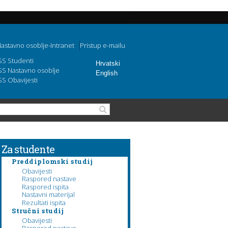
astavno osoblje-Intranet
Pristup e-mailu
SS Studenti
Hrvatski
SS Nastavno osoblje
English
SS Obavijesti
Obrazac pretraživanja
Pretraga
Za studente
Preddiplomski studij
Obavijesti
Raspored nastave
Raspored ispita
Nastavni materijal
Rezultati ispita
Stručni studij
Obavijesti