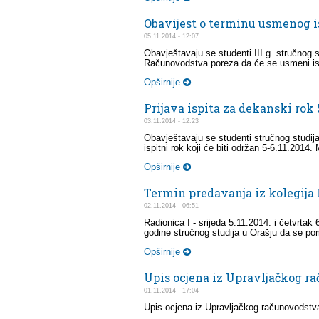
Obavijest o terminu usmenog i
05.11.2014 - 12:07
Obavještavaju se studenti III.g. stručnog stu
Računovodstva poreza da će se usmeni ispit
Opširnije
Prijava ispita za dekanski rok 5
03.11.2014 - 12:23
Obavještavaju se studenti stručnog studij
ispitni rok koji će biti održan 5-6.11.2014. 
Opširnije
Termin predavanja iz kolegija 
02.11.2014 - 06:51
Radionica I - srijeda 5.11.2014. i četvrtak 
godine stručnog studija u Orašju da se pom
Opširnije
Upis ocjena iz Upravljačkog ra
01.11.2014 - 17:04
Upis ocjena iz Upravljačkog računovodstva 