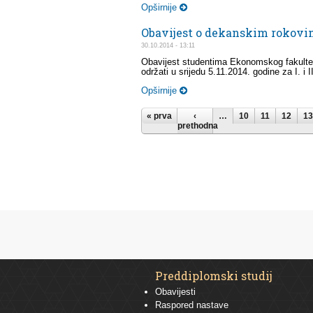
Opširnije
Obavijest o dekanskim rokov
30.10.2014 - 13:11
Obavijest studentima Ekonomskog fakulteta
održati u srijedu 5.11.2014. godine za I. i I
Opširnije
Stranice
« prva
‹
…
10
11
12
13
prethodna
Preddiplomski studij
Obavijesti
Raspored nastave