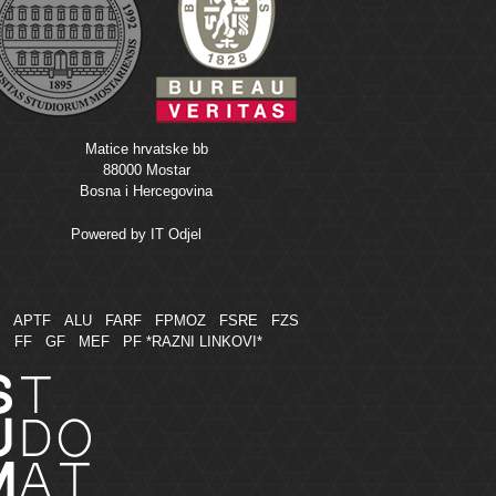
Matice hrvatske bb
88000 Mostar
Bosna i Hercegovina
Powered by
IT Odjel
M
APTF
ALU
FARF
FPMOZ
FSRE
FZS
FF
GF
MEF
PF
*RAZNI LINKOVI*