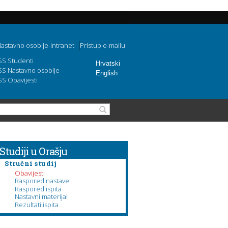
astavno osoblje-Intranet
Pristup e-mailu
SS Studenti
Hrvatski
SS Nastavno osoblje
English
SS Obavijesti
Obrazac pretraživanja
Pretraga
Studiji u Orašju
Stručni studij
Obavijesti
Raspored nastave
Raspored ispita
Nastavni materijal
Rezultati ispita