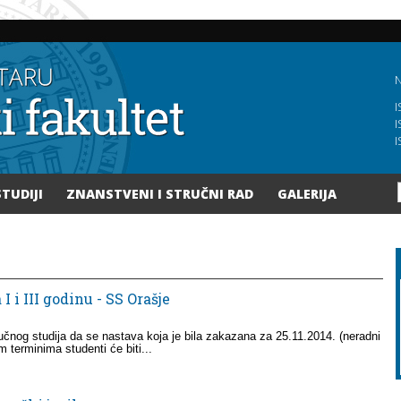
Skoči
na
glavni
sadržaj
N
I
I
I
STUDIJI
ZNANSTVENI I STRUČNI RAD
GALERIJA
 i III godinu - SS Orašje
tručnog studija da se nastava koja je bila zakazana za 25.11.2014. (neradni
 terminima studenti će biti...