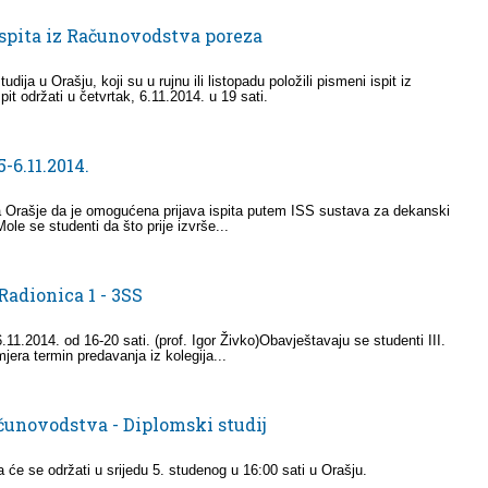
spita iz Računovodstva poreza
dija u Orašju, koji su u rujnu ili listopadu položili pismeni ispit iz
 održati u četvrtak, 6.11.2014. u 19 sati.
-6.11.2014.
a Orašje da je omogućena prijava ispita putem ISS sustava za dekanski
Mole se studenti da što prije izvrše...
Radionica 1 - 3SS
6.11.2014. od 16-20 sati. (prof. Igor Živko)Obavještavaju se studenti III.
jera termin predavanja iz kolegija...
čunovodstva - Diplomski studij
će se održati u srijedu 5. studenog u 16:00 sati u Orašju.