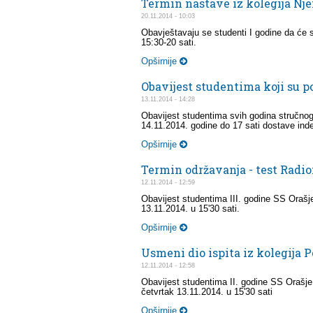
Termin nastave iz kolegija Nj
20.11.2014 - 10:03
Obavještavaju se studenti I godine da će s
15:30-20 sati.
Opširnije
Obavijest studentima koji su 
13.11.2014 - 14:28
Obavijest studentima svih godina stručnog 
14.11.2014. godine do 17 sati dostave ind
Opširnije
Termin održavanja - test Radio
12.11.2014 - 12:59
Obavijest studentima III. godine SS Orašje
13.11.2014. u 15'30 sati.
Opširnije
Usmeni dio ispita iz kolegija 
12.11.2014 - 12:58
Obavijest studentima II. godine SS Orašje 
četvrtak 13.11.2014. u 15'30 sati
Opširnije