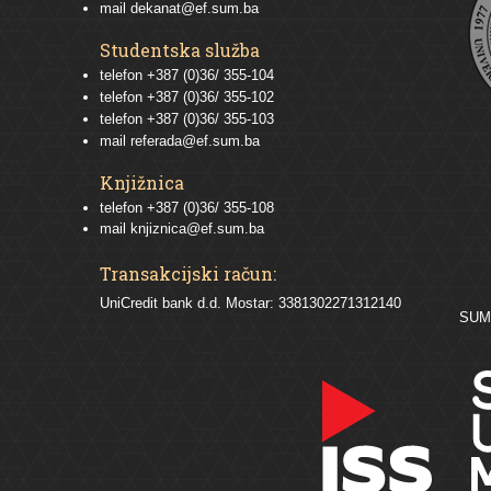
mail
dekanat@ef.sum.ba
Studentska služba
telefon
+387 (0)36/ 355-104
telefon
+387 (0)36/ 355-102
telefon
+387 (0)36/ 355-103
mail
referada@ef.sum.ba
Knjižnica
telefon +387 (0)36/ 355-108
mail
knjiznica@ef.sum.ba
Transakcijski račun:
UniCredit bank d.d. Mostar: 3381302271312140
SU