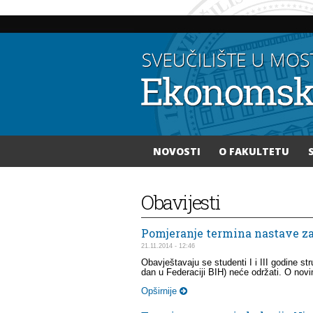
NOVOSTI
O FAKULTETU
Vi ste ovdje
Obavijesti
Pomjeranje termina nastave za I
21.11.2014 - 12:46
Obavještavaju se studenti I i III godine s
dan u Federaciji BIH) neće održati. O novim
Opširnije