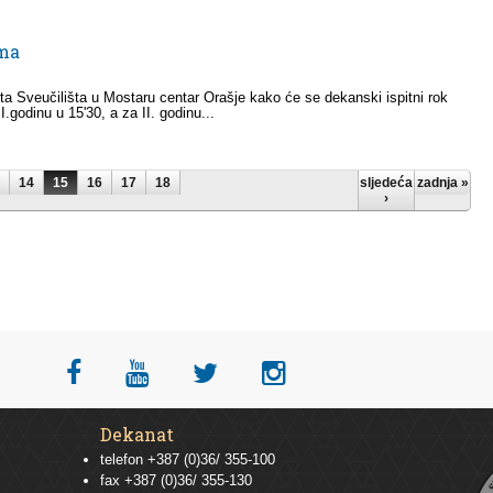
ima
 Sveučilišta u Mostaru centar Orašje kako će se dekanski ispitni rok
II.godinu u 15'30, a za II. godinu...
14
15
16
17
18
sljedeća
zadnja »
›
Dekanat
telefon +387 (0)36/ 355-100
fax +387 (0)36/ 355-130