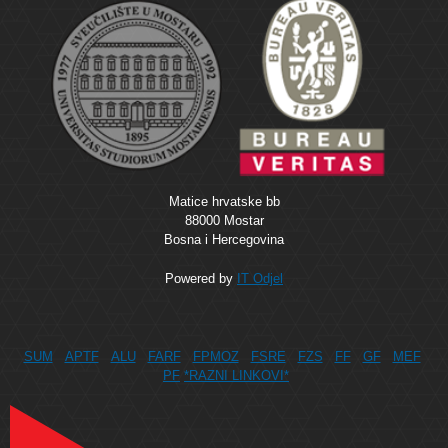
Matice hrvatske bb
88000 Mostar
Bosna i Hercegovina
Powered by
IT Odjel
SUM
APTF
ALU
FARF
FPMOZ
FSRE
FZS
FF
GF
MEF
PF
*RAZNI LINKOVI*