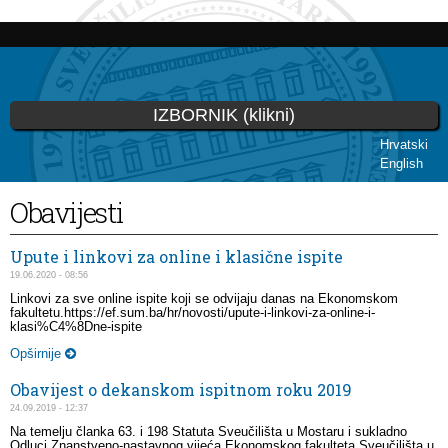
Skip to
main
content
IZBORNIK (klikni)
Hrvatski
English
You are here
Obavijesti
Upute i linkovi za online i klasične ispite
19.06.2020 - 08:56
Linkovi za sve online ispite koji se odvijaju danas na Ekonomskom
fakultetu.https://ef.sum.ba/hr/novosti/upute-i-linkovi-za-online-i-
klasi%C4%8Dne-ispite
Opširnije
Obavijest o dekanskom ispitnom roku 2019
24.09.2019 - 12:37
Na temelju članka 63. i 198 Statuta Sveučilišta u Mostaru i sukladno
Odluci Znanstveno-nastavnog vijeća Ekonomskog fakulteta Sveučilišta u