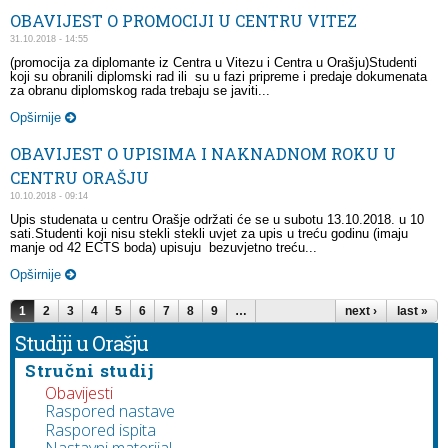
OBAVIJEST O PROMOCIJI U CENTRU VITEZ
31.10.2018 - 14:55
(promocija za diplomante iz Centra u Vitezu i Centra u Orašju)Studenti
koji su obranili diplomski rad ili su u fazi pripreme i predaje dokumenata
za obranu diplomskog rada trebaju se javiti...
Opširnije
OBAVIJEST O UPISIMA I NAKNADNOM ROKU U
CENTRU ORAŠJU
10.10.2018 - 09:14
Upis studenata u centru Orašje održati će se u subotu 13.10.2018. u 10
sati.Studenti koji nisu stekli stekli uvjet za upis u treću godinu (imaju
manje od 42 ECTS boda) upisuju bezuvjetno treću...
Opširnije
Pages
1
2
3
4
5
6
7
8
9
…
next ›
last »
Studiji u Orašju
Stručni studij
Obavijesti
Raspored nastave
Raspored ispita