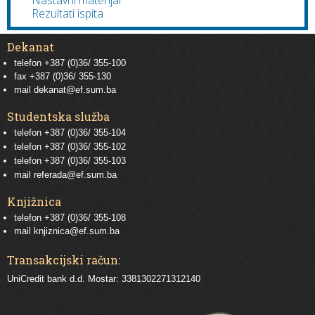
Nastavni materijal
Rezultati ispita
Dekanat
telefon +387 (0)36/ 355-100
fax +387 (0)36/ 355-130
mail
dekanat@ef.sum.ba
Studentska služba
telefon
+387 (0)36/ 355-104
telefon
+387 (0)36/ 355-102
telefon
+387 (0)36/ 355-103
mail
referada@ef.sum.ba
Knjižnica
telefon +387 (0)36/ 355-108
mail
knjiznica@ef.sum.ba
Transakcijski račun:
UniCredit bank d.d. Mostar: 3381302271312140