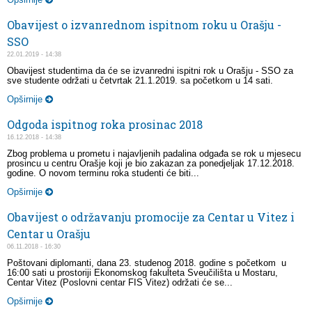
Obavijest o izvanrednom ispitnom roku u Orašju -
SSO
22.01.2019 - 14:38
Obavijest studentima da će se izvanredni ispitni rok u Orašju - SSO za
sve studente održati u četvrtak 21.1.2019. sa početkom u 14 sati.
Opširnije
Odgoda ispitnog roka prosinac 2018
16.12.2018 - 14:38
Zbog problema u prometu i najavljenih padalina odgađa se rok u mjesecu
prosincu u centru Orašje koji je bio zakazan za ponedjeljak 17.12.2018.
godine. O novom terminu roka studenti će biti...
Opširnije
Obavijest o održavanju promocije za Centar u Vitez i
Centar u Orašju
06.11.2018 - 16:30
Poštovani diplomanti, dana 23. studenog 2018. godine s početkom u
16:00 sati u prostoriji Ekonomskog fakulteta Sveučilišta u Mostaru,
Centar Vitez (Poslovni centar FIS Vitez) održati će se...
Opširnije