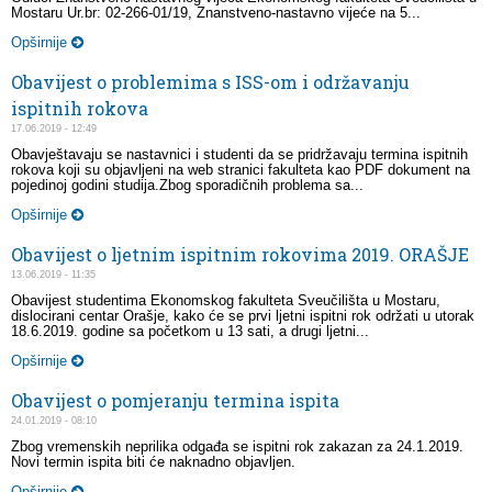
Mostaru Ur.br: 02-266-01/19, Znanstveno-nastavno vijeće na 5...
Opširnije
Obavijest o problemima s ISS-om i održavanju
ispitnih rokova
17.06.2019 - 12:49
Obavještavaju se nastavnici i studenti da se pridržavaju termina ispitnih
rokova koji su objavljeni na web stranici fakulteta kao PDF dokument na
pojedinoj godini studija.Zbog sporadičnih problema sa...
Opširnije
Obavijest o ljetnim ispitnim rokovima 2019. ORAŠJE
13.06.2019 - 11:35
Obavijest studentima Ekonomskog fakulteta Sveučilišta u Mostaru,
dislocirani centar Orašje, kako će se prvi ljetni ispitni rok održati u utorak
18.6.2019. godine sa početkom u 13 sati, a drugi ljetni...
Opširnije
Obavijest o pomjeranju termina ispita
24.01.2019 - 08:10
Zbog vremenskih neprilika odgađa se ispitni rok zakazan za 24.1.2019.
Novi termin ispita biti će naknadno objavljen.
Opširnije