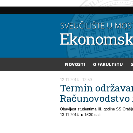
NOVOSTI
O FAKULTETU
Vi ste ovdje
12.11.2014 - 12:59
Termin održavanj
Računovodstvo i
Obavijest studentima III. godine SS Orašj
13.11.2014. u 15'30 sati.