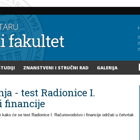
Skoči
na
glavni
sadržaj
N
I
I
I
STUDIJI
ZNANSTVENI I STRUČNI RAD
GALERIJA
a - test Radionice I.
 financije
e kako će se test Radionice I.
Računovodstvo i financije održati u četvrtak