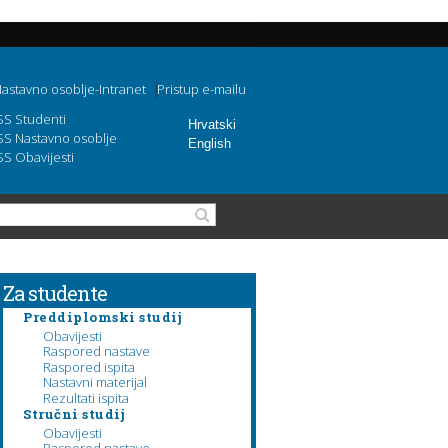
astavno osoblje-Intranet
Pristup e-mailu
SS Studenti
Hrvatski
SS Nastavno osoblje
English
SS Obavijesti
Obrazac pretraživanja
Pretraga
Za studente
Preddiplomski studij
Obavijesti
Raspored nastave
Raspored ispita
Nastavni materijal
Rezultati ispita
Stručni studij
Obavijesti