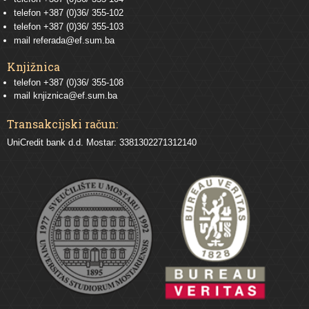
telefon
+387 (0)36/ 355-102
telefon
+387 (0)36/ 355-103
mail
referada@ef.sum.ba
Knjižnica
telefon +387 (0)36/ 355-108
mail
knjiznica@ef.sum.ba
Transakcijski račun:
UniCredit bank d.d. Mostar: 3381302271312140