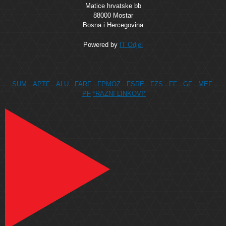
Matice hrvatske bb
88000 Mostar
Bosna i Hercegovina
Powered by
IT Odjel
SUM
APTF
ALU
FARF
FPMOZ
FSRE
FZS
FF
GF
MEF
PF
*RAZNI LINKOVI*