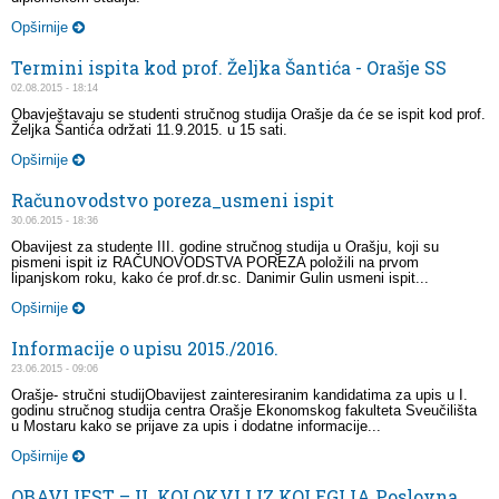
Opširnije
Termini ispita kod prof. Željka Šantića - Orašje SS
02.08.2015 - 18:14
Obavještavaju se studenti stručnog studija Orašje da će se ispit kod prof.
Željka Šantića održati 11.9.2015. u 15 sati.
Opširnije
Računovodstvo poreza_usmeni ispit
30.06.2015 - 18:36
Obavijest za studente III. godine stručnog studija u Orašju, koji su
pismeni ispit iz RAČUNOVODSTVA POREZA položili na prvom
lipanjskom roku, kako će prof.dr.sc. Danimir Gulin usmeni ispit...
Opširnije
Informacije o upisu 2015./2016.
23.06.2015 - 09:06
Orašje- stručni studijObavijest zainteresiranim kandidatima za upis u I.
godinu stručnog studija centra Orašje Ekonomskog fakulteta Sveučilišta
u Mostaru kako se prijave za upis i dodatne informacije...
Opširnije
OBAVIJEST – II. KOLOKVIJ IZ KOLEGIJA Poslovna