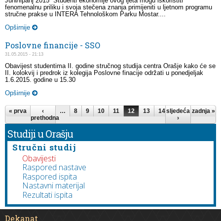
Juni/lipanj 2015 Studenti ekonomije ovog ljeta mogu iskoristiti
fenomenalnu priliku i svoja stečena znanja primijeniti u ljetnom programu
stručne prakse u INTERA Tehnološkom Parku Mostar....
Opširnije
Poslovne financije - SSO
31.05.2015 - 21:13
Obavijest studentima II. godine stručnog studija centra Orašje kako će se
II. kolokvij i predrok iz kolegija Poslovne finacije održati u ponedjeljak
1.6.2015. godine u 15.30
Opširnije
Stranice
« prva
‹
…
8
9
10
11
12
13
14
sljedeća
15
16
zadnja »
…
prethodna
›
Studiji u Orašju
Stručni studij
Obavijesti
Raspored nastave
Raspored ispita
Nastavni materijal
Rezultati ispita
Dekanat