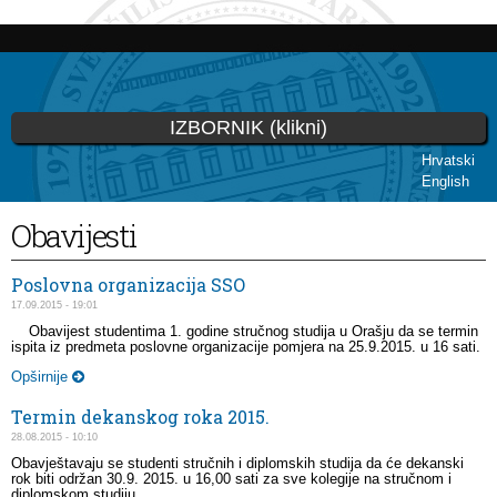
Skoči
na
glavni
sadržaj
IZBORNIK (klikni)
Hrvatski
English
Vi ste ovdje
Obavijesti
Poslovna organizacija SSO
17.09.2015 - 19:01
Obavijest studentima 1. godine stručnog studija u Orašju da se termin
ispita iz predmeta poslovne organizacije pomjera na 25.9.2015. u 16 sati.
Opširnije
Termin dekanskog roka 2015.
28.08.2015 - 10:10
Obavještavaju se studenti stručnih i diplomskih studija da će dekanski
rok biti održan 30.9. 2015. u 16,00 sati za sve kolegije na stručnom i
diplomskom studiju.