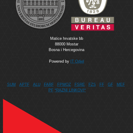
Matice hrvatske bb
88000 Mostar
Bosna i Hercegovina
Powered by
IT Odjel
SUM
APTF
ALU
FARF
FPMOZ
FSRE
FZS
FF
GF
MEF
PF
*RAZNI LINKOVI*