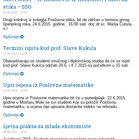
etika – SSO
22.06.2015 - 13:54
Drugi kolokvij iz kolegija Poslovna etika, bit de održan u terminu prvog
lipanjskog roka, 24.6.2015. godine, 16,00 sati. doc.dr.sc. Marija Čutura,
s.r.
Opširnije
Termini ispita kod prof. Slave Kukića
17.06.2015 - 14:04
Obavještavaju se studenti stručnog i diplomskog studija da će se ispiti
kod prof. Slave Kukića održati 20.6. i 4.7.2015 sa početkom u 15 sati.
Opširnije
Upis ocjena iz Poslovne matematike
17.06.2015 - 13:42
Upis ocjena iz Poslovne matematike bit će u ponedjelajk, 22.6.2015.
godine u Mostaru.Mole se svi studenti koji su položili Poslovnu
matematiku, a ocjena nije upisana dostavite indeks na referadu...
Opširnije
Ljetna praksa za mlade ekonomiste
08.06.2015 - 16:30