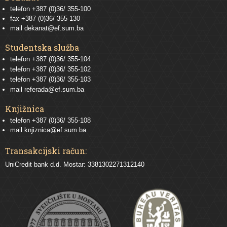
telefon +387 (0)36/ 355-100
fax +387 (0)36/ 355-130
mail
dekanat@ef.sum.ba
Studentska služba
telefon
+387 (0)36/ 355-104
telefon
+387 (0)36/ 355-102
telefon
+387 (0)36/ 355-103
mail
referada@ef.sum.ba
Knjižnica
telefon +387 (0)36/ 355-108
mail
knjiznica@ef.sum.ba
Transakcijski račun:
UniCredit bank d.d. Mostar: 3381302271312140