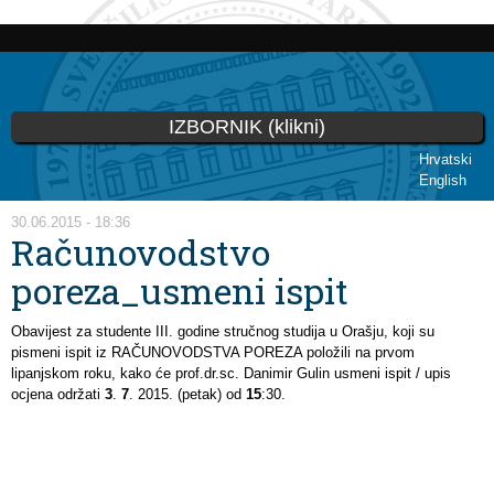
Skoči
na
glavni
sadržaj
IZBORNIK (klikni)
Hrvatski
English
Vi ste ovdje
30.06.2015 - 18:36
Računovodstvo
poreza_usmeni ispit
Obavijest za studente III. godine stručnog studija u Orašju, koji su
pismeni ispit iz RAČUNOVODSTVA POREZA položili na prvom
lipanjskom roku, kako će prof.dr.sc. Danimir Gulin usmeni ispit / upis
ocjena održati
3
.
7
. 2015. (petak) od
15
:30.