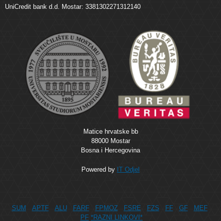
UniCredit bank d.d. Mostar: 3381302271312140
Matice hrvatske bb
88000 Mostar
Bosna i Hercegovina
Powered by
IT Odjel
SUM
APTF
ALU
FARF
FPMOZ
FSRE
FZS
FF
GF
MEF
PF
*RAZNI LINKOVI*