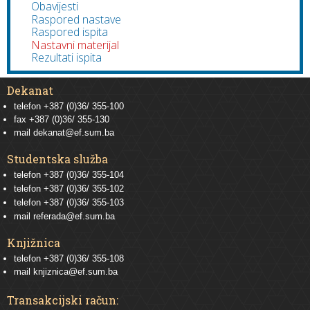
Obavijesti
Raspored nastave
Raspored ispita
Nastavni materijal
Rezultati ispita
Dekanat
telefon +387 (0)36/ 355-100
fax +387 (0)36/ 355-130
mail
dekanat@ef.sum.ba
Studentska služba
telefon
+387 (0)36/ 355-104
telefon
+387 (0)36/ 355-102
telefon
+387 (0)36/ 355-103
mail
referada@ef.sum.ba
Knjižnica
telefon +387 (0)36/ 355-108
mail
knjiznica@ef.sum.ba
Transakcijski račun: