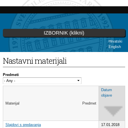
Skoči
na
glavni
sadržaj
IZBORNIK (klikni)
Hrvatski
English
Vi ste ovdje
Nastavni materijali
Predmeti
Datum
objave
Materijal
Predmet
Slajdovi s predavanja
17.01.2018