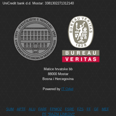
UniCredit bank d.d. Mostar: 3381302271312140
Matice hrvatske bb
88000 Mostar
Bosna i Hercegovina
Powered by
IT Odjel
SUM
APTF
ALU
FARF
FPMOZ
FSRE
FZS
FF
GF
MEF
PF
*RAZNI LINKOVI*