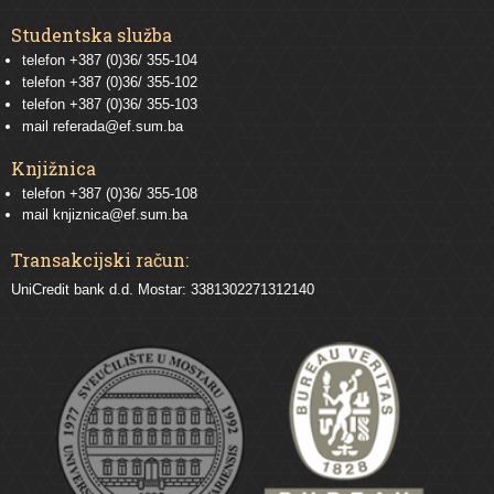
Studentska služba
telefon
+387 (0)36/ 355-104
telefon
+387 (0)36/ 355-102
telefon
+387 (0)36/ 355-103
mail
referada@ef.sum.ba
Knjižnica
telefon +387 (0)36/ 355-108
mail
knjiznica@ef.sum.ba
Transakcijski račun:
UniCredit bank d.d. Mostar: 3381302271312140