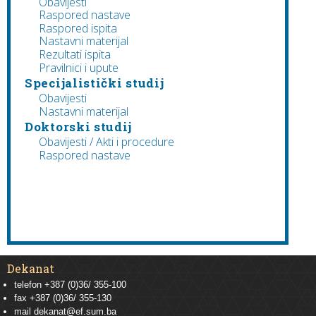
Obavijesti
Raspored nastave
Raspored ispita
Nastavni materijal
Rezultati ispita
Pravilnici i upute
Specijalistički studij
Obavijesti
Nastavni materijal
Doktorski studij
Obavijesti / Akti i procedure
Raspored nastave
Dekanat
telefon +387 (0)36/ 355-100
fax +387 (0)36/ 355-130
mail
dekanat@ef.sum.ba