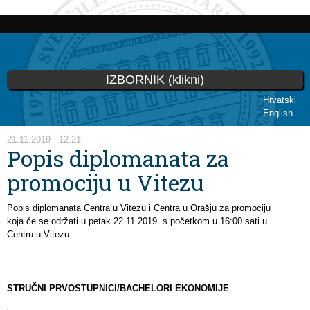
Skoči
na
glavni
sadržaj
IZBORNIK (klikni)
Hrvatski
English
Vi ste ovdje
21.11.2019 - 12:21
Popis diplomanata za
promociju u Vitezu
Popis diplomanata Centra u Vitezu i Centra u Orašju za promociju
koja će se održati u petak 22.11.2019. s početkom u 16:00 sati u
Centru u Vitezu.
STRUČNI PRVOSTUPNICI/BACHELORI EKONOMIJE