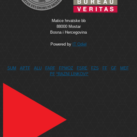
Matice hrvatske bb
88000 Mostar
Bosna i Hercegovina
Powered by
IT Odjel
SUM
APTF
ALU
FARF
FPMOZ
FSRE
FZS
FF
GF
MEF
PF
*RAZNI LINKOVI*