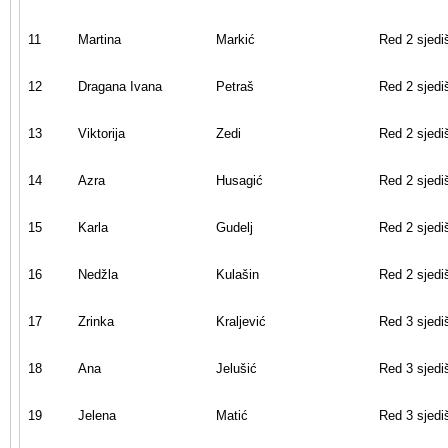
11
Martina
Markić
Red 2 sjedi
12
Dragana Ivana
Petraš
Red 2 sjedi
13
Viktorija
Zedi
Red 2 sjedi
14
Azra
Husagić
Red 2 sjedi
15
Karla
Gudelj
Red 2 sjedi
16
Nedžla
Kulašin
Red 2 sjedi
17
Zrinka
Kraljević
Red 3 sjedi
18
Ana
Jelušić
Red 3 sjedi
19
Jelena
Matić
Red 3 sjedi