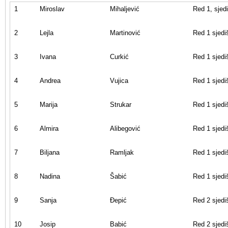
1
Miroslav
Mihaljević
Red 1, sjed
2
Lejla
Martinović
Red 1 sjedi
3
Ivana
Curkić
Red 1 sjedi
4
Andrea
Vujica
Red 1 sjedi
5
Marija
Strukar
Red 1 sjedi
6
Almira
Alibegović
Red 1 sjedi
7
Biljana
Ramljak
Red 1 sjedi
8
Nadina
Šabić
Red 1 sjedi
9
Sanja
Đepić
Red 2 sjedi
10
Josip
Babić
Red 2 sjedi