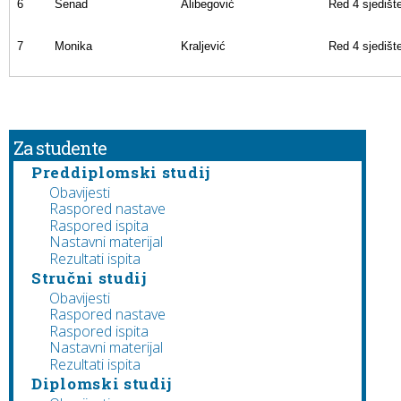
6
Senad
Alibegović
Red 4 sjedišt
7
Monika
Kraljević
Red 4 sjedišt
Za studente
Preddiplomski studij
Obavijesti
Raspored nastave
Raspored ispita
Nastavni materijal
Rezultati ispita
Stručni studij
Obavijesti
Raspored nastave
Raspored ispita
Nastavni materijal
Rezultati ispita
Diplomski studij