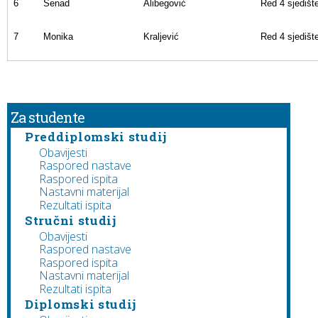
6
Senad
Alibegović
Red 4 sjedišt
7
Monika
Kraljević
Red 4 sjedišt
Za studente
Preddiplomski studij
Obavijesti
Raspored nastave
Raspored ispita
Nastavni materijal
Rezultati ispita
Stručni studij
Obavijesti
Raspored nastave
Raspored ispita
Nastavni materijal
Rezultati ispita
Diplomski studij