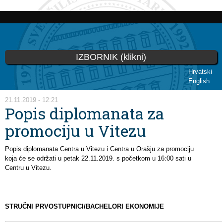
Skip to
main
content
IZBORNIK (klikni)
Hrvatski
English
You are here
21.11.2019 - 12:21
Popis diplomanata za
promociju u Vitezu
Popis diplomanata Centra u Vitezu i Centra u Orašju za promociju
koja će se održati u petak 22.11.2019. s početkom u 16:00 sati u
Centru u Vitezu.
STRUČNI PRVOSTUPNICI/BACHELORI EKONOMIJE