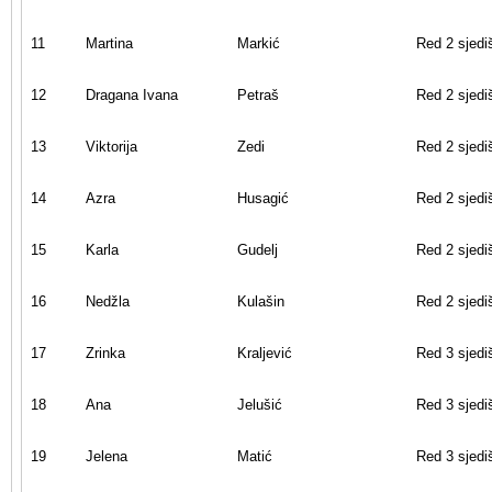
11
Martina
Markić
Red 2 sjedi
12
Dragana Ivana
Petraš
Red 2 sjedi
13
Viktorija
Zedi
Red 2 sjedi
14
Azra
Husagić
Red 2 sjedi
15
Karla
Gudelj
Red 2 sjedi
16
Nedžla
Kulašin
Red 2 sjedi
17
Zrinka
Kraljević
Red 3 sjedi
18
Ana
Jelušić
Red 3 sjedi
19
Jelena
Matić
Red 3 sjedi