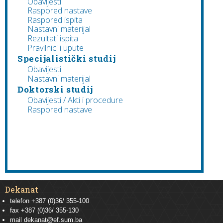
Obavijesti
Raspored nastave
Raspored ispita
Nastavni materijal
Rezultati ispita
Pravilnici i upute
Specijalistički studij
Obavijesti
Nastavni materijal
Doktorski studij
Obavijesti / Akti i procedure
Raspored nastave
Dekanat
telefon +387 (0)36/ 355-100
fax +387 (0)36/ 355-130
mail
dekanat@ef.sum.ba