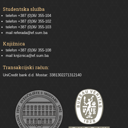
Studentska služba
telefon
+387 (0)36/ 355-104
telefon
+387 (0)36/ 355-102
telefon
+387 (0)36/ 355-103
mail
referada@ef.sum.ba
Knjižnica
telefon +387 (0)36/ 355-108
mail
knjiznica@ef.sum.ba
Transakcijski račun:
UniCredit bank d.d. Mostar: 3381302271312140