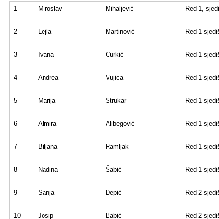
1
Miroslav
Mihaljević
Red 1, sjed
2
Lejla
Martinović
Red 1 sjedi
3
Ivana
Curkić
Red 1 sjedi
4
Andrea
Vujica
Red 1 sjedi
5
Marija
Strukar
Red 1 sjedi
6
Almira
Alibegović
Red 1 sjedi
7
Biljana
Ramljak
Red 1 sjedi
8
Nadina
Šabić
Red 1 sjedi
9
Sanja
Đepić
Red 2 sjedi
10
Josip
Babić
Red 2 sjedi