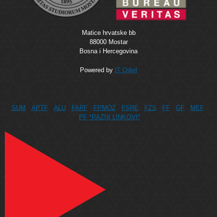
Matice hrvatske bb
88000 Mostar
Bosna i Hercegovina
Powered by
IT Odjel
SUM
APTF
ALU
FARF
FPMOZ
FSRE
FZS
FF
GF
MEF
PF
*RAZNI LINKOVI*