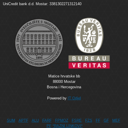
UniCredit bank d.d. Mostar: 3381302271312140
Matice hrvatske bb
88000 Mostar
Bosna i Hercegovina
Powered by
IT Odjel
SUM
APTF
ALU
FARF
FPMOZ
FSRE
FZS
FF
GF
MEF
PF
*RAZNI LINKOVI*