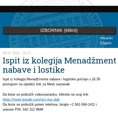
Skoči
na
glavni
sadržaj
IZBORNIK (klikni)
Hrvatski
English
Vi ste ovdje
08.07.2020 - 16:21
Ispit iz kolegija Menadžment
nabave i lostike
Ispit iz kolegija Menadžmenta nabave i logistike počinje u 16:30
pristupom na sljedeći link za Meet sastanak:
Da biste se pridružili videosastanku, kliknite na ovaj link:
https://meet.google.com/gsy-iruc-dab
Da biste se pridružili putem telefona, birajte +1 561-594-1411 i
unesite PIN: 542 312 984#