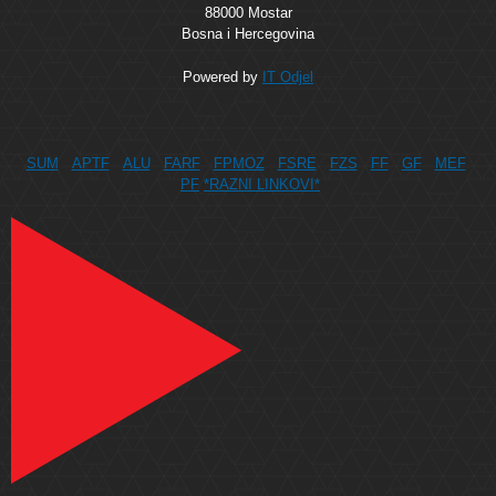
88000 Mostar
Bosna i Hercegovina
Powered by
IT Odjel
SUM
APTF
ALU
FARF
FPMOZ
FSRE
FZS
FF
GF
MEF
PF
*RAZNI LINKOVI*