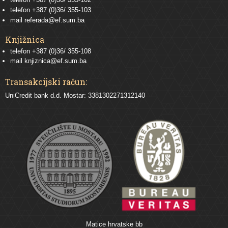
telefon
+387 (0)36/ 355-103
mail
referada@ef.sum.ba
Knjižnica
telefon +387 (0)36/ 355-108
mail
knjiznica@ef.sum.ba
Transakcijski račun:
UniCredit bank d.d. Mostar: 3381302271312140
Matice hrvatske bb