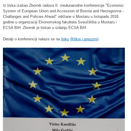
Iz tiska izašao Zbornik radova II. međunarodne konferencije "Economic
System of European Union and Accession of Bosnia and Herzegovina -
Challanges and Policies Ahead" održane u Mostaru u listopadu 2018.
godine u organizaciji Ekonomskog fakulteta Sveučilišta u Mostaru i
ECSA BiH. Zbornik je tiskan u izdanju ECSA BiH.
Detalji o konferenciji nalaze se na
linku
(Klikni i preuzmi)