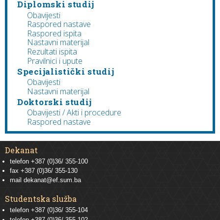
Diplomski studij
Obavijesti
Raspored nastave
Raspored ispita
Nastavni materijal
Rezultati ispita
Pravilnici i upute
Specijalistički studij
Obavijesti
Nastavni materijal
Doktorski studij
Obavijesti / Akti i procedure
Raspored nastave
Dekanat
telefon +387 (0)36/ 355-100
fax +387 (0)36/ 355-130
mail
dekanat@ef.sum.ba
Studentska služba
telefon
+387 (0)36/ 355-104
telefon
+387 (0)36/ 355-102