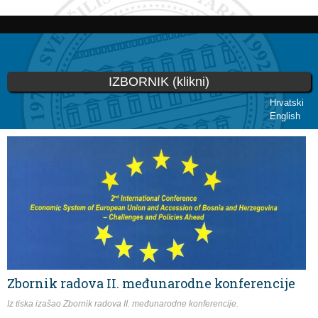
Skoči
na
glavni
sadržaj
IZBORNIK (klikni)
Hrvatski
English
Vi ste ovdje
Zbornik radova II. međunarodne konferencije
Iz tiska izašao Zbornik radova II. međunarodne konferencije.