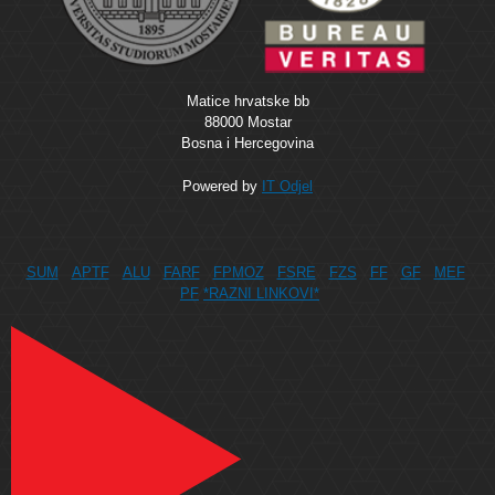
Matice hrvatske bb
88000 Mostar
Bosna i Hercegovina
Powered by
IT Odjel
SUM
APTF
ALU
FARF
FPMOZ
FSRE
FZS
FF
GF
MEF
PF
*RAZNI LINKOVI*