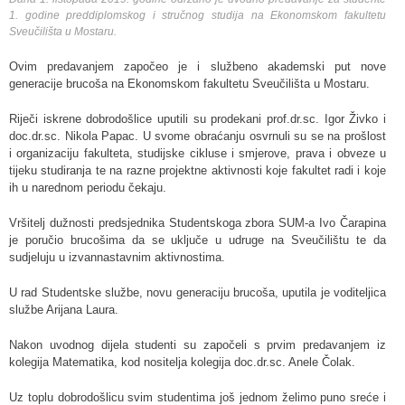
1. godine preddiplomskog i stručnog studija na Ekonomskom fakultetu
Sveučilišta u Mostaru.
Ovim predavanjem započeo je i službeno akademski put nove
generacije brucoša na Ekonomskom fakultetu Sveučilišta u Mostaru.
Riječi iskrene dobrodošlice uputili su prodekani prof.dr.sc. Igor Živko i
doc.dr.sc. Nikola Papac. U svome obraćanju osvrnuli su se na prošlost
i organizaciju fakulteta, studijske cikluse i smjerove, prava i obveze u
tijeku studiranja te na razne projektne aktivnosti koje fakultet radi i koje
ih u narednom periodu čekaju.
Vršitelj dužnosti predsjednika Studentskoga zbora SUM-a Ivo Čarapina
je poručio brucošima da se uključe u udruge na Sveučilištu te da
sudjeluju u izvannastavnim aktivnostima.
U rad Studentske službe, novu generaciju brucoša, uputila je voditeljica
službe Arijana Laura.
Nakon uvodnog dijela studenti su započeli s prvim predavanjem iz
kolegija Matematika, kod nositelja kolegija doc.dr.sc. Anele Čolak.
Uz toplu dobrodošlicu svim studentima još jednom želimo puno sreće i