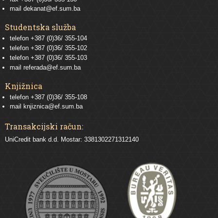
mail
dekanat@ef.sum.ba
Studentska služba
telefon
+387 (0)36/ 355-104
telefon
+387 (0)36/ 355-102
telefon
+387 (0)36/ 355-103
mail
referada@ef.sum.ba
Knjižnica
telefon +387 (0)36/ 355-108
mail
knjiznica@ef.sum.ba
Transakcijski račun:
UniCredit bank d.d. Mostar: 3381302271312140