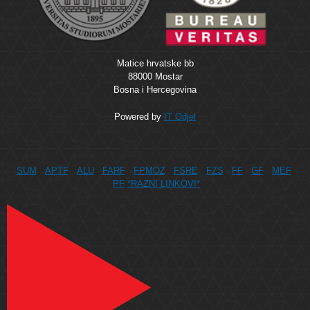
Matice hrvatske bb
88000 Mostar
Bosna i Hercegovina
Powered by
IT Odjel
SUM
APTF
ALU
FARF
FPMOZ
FSRE
FZS
FF
GF
MEF
PF
*RAZNI LINKOVI*