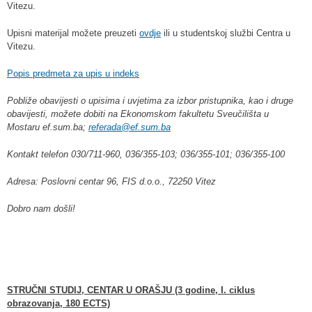
Vitezu.
Upisni materijal možete preuzeti
ovdje
ili u studentskoj službi Centra u
Vitezu.
Popis predmeta za upis u indeks
Pobliže obavijesti o upisima i uvjetima za izbor pristupnika, kao i druge
obavijesti, možete dobiti na Ekonomskom fakultetu Sveučilišta u
Mostaru
ef.sum.ba
;
referada@ef.sum.ba
Kontakt telefon 030/711-960, 036/355-103; 036/355-101; 036/355-100
Adresa: Poslovni centar 96, FIS d.o.o., 72250 Vitez
Dobro nam došli!
STRUČNI STUDIJ, CENTAR U ORAŠJU (3 godine, I. ciklus
obrazovanja, 180 ECTS)