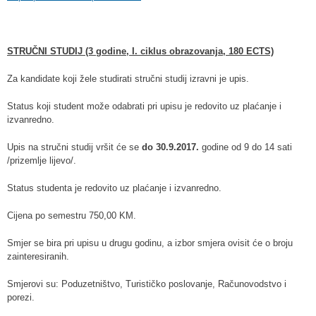
STRUČNI STUDIJ (3 godine, I. ciklus obrazovanja, 180 ECTS)
Za kandidate koji žele studirati stručni studij izravni je upis.
Status koji student može odabrati pri upisu je redovito uz plaćanje i
izvanredno.
Upis na stručni studij vršit će se
do 30.9.2017.
godine od 9 do 14 sati
/prizemlje lijevo/.
Status studenta je redovito uz plaćanje i izvanredno.
Cijena po semestru 750,00 KM.
Smjer se bira pri upisu u drugu godinu, a izbor smjera ovisit će o broju
zainteresiranih.
Smjerovi su: Poduzetništvo, Turističko poslovanje, Računovodstvo i
porezi.