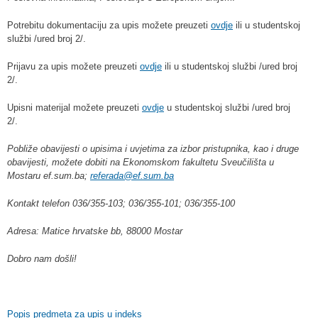
Potrebitu dokumentaciju za upis možete preuzeti
ovdje
ili u studentskoj
službi /ured broj 2/.
Prijavu za upis možete preuzeti
ovdje
ili u studentskoj službi /ured broj
2/.
Upisni materijal možete preuzeti
ovdje
u studentskoj službi /ured broj
2/.
Pobliže obavijesti o upisima i uvjetima za izbor pristupnika, kao i druge
obavijesti, možete dobiti na Ekonomskom fakultetu Sveučilišta u
Mostaru ef.sum.ba;
referada@ef.sum.ba
Kontakt telefon 036/355-103; 036/355-101; 036/355-100
Adresa: Matice hrvatske bb, 88000 Mostar
Dobro nam došli!
Popis predmeta za upis u indeks