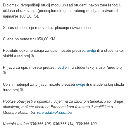
Diplomski dvogodišnji studij mogu upisati studenti nakon završenog I.
ciklusa obrazovanja (preddiplomskog ili stručnog studija s ostvarenih
najmanje 180 ECTS).
Status studenta je redovito uz plaćanje i izvanredno.
Cijena po semestru 950,00 KM.
Potrebitu dokumentaciju za upis možete preuzeti
ovdje
ili u studentskoj
službi /ured broj 3/.
Prijavu za upis možete preuzeti
ovdje
ili u studentskoj službi /ured broj
3/.
Upisni materijal za prijavu možete preuzeti
ovdje
ili u studentskoj službi
/ured broj 3/.
Pobliže obavijesti o upisima i uvjetima za izbor pristupnika, kao i druge
obavijesti, možete dobiti na Ekonomskom fakultetu Sveučilišta u
Mostaru
ef.sum.ba
;
referada@ef.sum.ba
Kontakt telefon 036/355-103; 036/355-114; 036/355-100