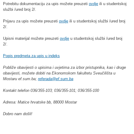
Potrebitu dokumentaciju za upis možete preuzeti
ovdje
ili u studentskoj
službi /ured broj 2/.
Prijavu za upis možete preuzeti
ovdje
ili u studentskoj službi /ured broj
2/.
Upisni materijal možete preuzeti
ovdje
u studentskoj službi /ured broj
2/.
Popis predmeta za upis u indeks
Pobliže obavijesti o upisima i uvjetima za izbor pristupnika, kao i druge
obavijesti, možete dobiti na Ekonomskom fakultetu Sveučilišta u
Mostaru
ef.sum.ba
;
referada@ef.sum.ba
Kontakt telefon 036/355-103; 036/355-101; 036/355-100
Adresa: Matice hrvatske bb, 88000 Mostar
Dobro nam došli!