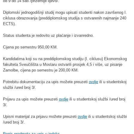
od 9 do 14 sati /prizemlje lijevo/.
Diplomski jednogodišnji studij mogu upisati studenti nakon završenog I.
ciklusa obrazovanja (preddiplomskog studija s ostvarenih najmanje 240
ECTS).
Status studenta je redovito uz plaćanje i izvanredno.
Cijena po semestru 950,00 KM.
Kandidatima koji su na preddiplomskog studiju (I. ciklusu) Ekonomskog
fakulteta Sveučilišta u Mostaru ostvarili prosjek 4,5 i više, uz pisanje
Zamolbe, cijena po semestru je 200,00 KM.
Potrebitu dokumentaciju za upis možete preuzeti
ovdje
ili u studentskoj
službi /ured broj 3/.
Prijavu za upis možete preuzeti
ovdje
ili u studentskoj službi /ured broj
3/.
Upisni materijal za prijavu možete preuzeti
ovdje
ili u studentskoj službi
/ured broj 3/.
Popis predmeta za upis u indeks