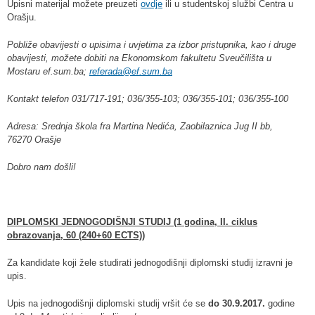
Upisni materijal možete preuzeti
ovdje
ili u studentskoj službi Centra u
Orašju.
Pobliže obavijesti o upisima i uvjetima za izbor pristupnika, kao i druge
obavijesti, možete dobiti na Ekonomskom fakultetu Sveučilišta u
Mostaru
ef.sum.ba
;
referada@ef.sum.ba
Kontakt telefon 031/717-191; 036/355-103; 036/355-101; 036/355-100
Adresa: Srednja škola fra Martina Nedića, Zaobilaznica Jug II bb,
76270 Orašje
Dobro nam došli!
DIPLOMSKI JEDNOGODIŠNJI STUDIJ (1 godina, II. ciklus
obrazovanja, 60 (240+60 ECTS))
Za kandidate koji žele studirati jednogodišnji diplomski studij izravni je
upis.
Upis na jednogodišnji diplomski studij vršit će se
do 30.9.2017.
godine