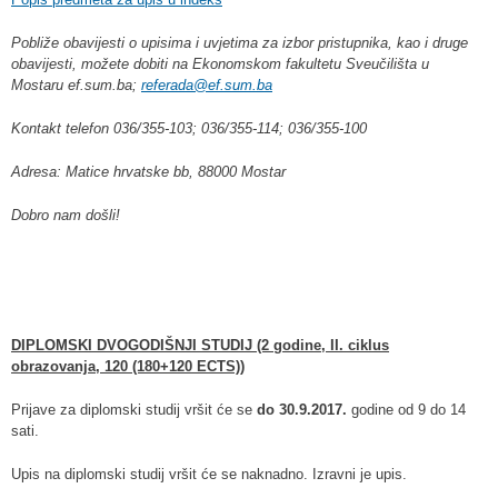
Pobliže obavijesti o upisima i uvjetima za izbor pristupnika, kao i druge
obavijesti, možete dobiti na Ekonomskom fakultetu Sveučilišta u
Mostaru
ef.sum.ba
;
referada@ef.sum.ba
Kontakt telefon 036/355-103; 036/355-114; 036/355-100
Adresa: Matice hrvatske bb, 88000 Mostar
Dobro nam došli!
DIPLOMSKI DVOGODIŠNJI STUDIJ (2 godine, II. ciklus
obrazovanja, 120 (180+120 ECTS))
Prijave za diplomski studij vršit će se
do 30.9.2017.
godine od 9 do 14
sati.
Upis na diplomski studij vršit će se naknadno. Izravni je upis.