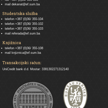
mail
dekanat@ef.sum.ba
Studentska služba
telefon
+387 (0)36/ 355-104
telefon
+387 (0)36/ 355-102
telefon
+387 (0)36/ 355-103
mail
referada@ef.sum.ba
Knjižnica
telefon +387 (0)36/ 355-108
mail
knjiznica@ef.sum.ba
Transakcijski račun:
UniCredit bank d.d. Mostar: 3381302271312140