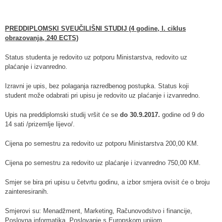
PREDDIPLOMSKI SVEUČILIŠNI STUDIJ (4 godine, I. ciklus
obrazovanja, 240 ECTS)
Status studenta je redovito uz potporu Ministarstva, redovito uz
plaćanje i izvanredno.
Izravni je upis, bez polaganja razredbenog postupka. Status koji
student može odabrati pri upisu je redovito uz plaćanje i izvanredno.
Upis na preddiplomski studij vršit će se
do 30.9.2017.
godine od 9 do
14 sati /prizemlje lijevo/.
Cijena po semestru za redovito uz potporu Ministarstva 200,00 KM.
Cijena po semestru za redovito uz plaćanje i izvanredno 750,00 KM.
Smjer se bira pri upisu u četvrtu godinu, a izbor smjera ovisit će o broju
zainteresiranih.
Smjerovi su: Menadžment, Marketing, Računovodstvo i financije,
Poslovna informatika, Poslovanje s Europskom unijom.