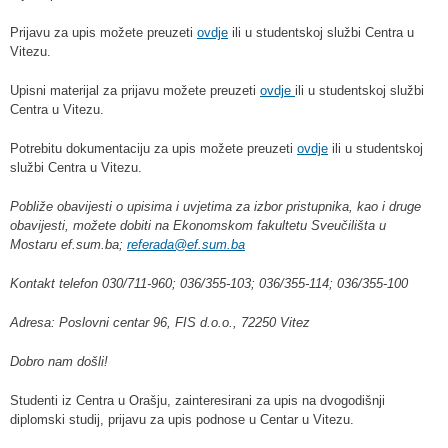
Prijavu za upis možete preuzeti
ovdje
ili u studentskoj službi Centra u
Vitezu.
Upisni materijal za prijavu možete preuzeti
ovdje
ili u studentskoj službi
Centra u Vitezu.
Potrebitu dokumentaciju za upis možete preuzeti
ovdje
ili u studentskoj
službi Centra u Vitezu.
Pobliže obavijesti o upisima i uvjetima za izbor pristupnika, kao i druge
obavijesti, možete dobiti na Ekonomskom fakultetu Sveučilišta u
Mostaru ef.sum.ba;
referada@ef.sum.ba
Kontakt telefon 030/711-960; 036/355-103; 036/355-114; 036/355-100
Adresa: Poslovni centar 96, FIS d.o.o., 72250 Vitez
Dobro nam došli!
Studenti iz Centra u Orašju, zainteresirani za upis na dvogodišnji
diplomski studij, prijavu za upis podnose u Centar u Vitezu.