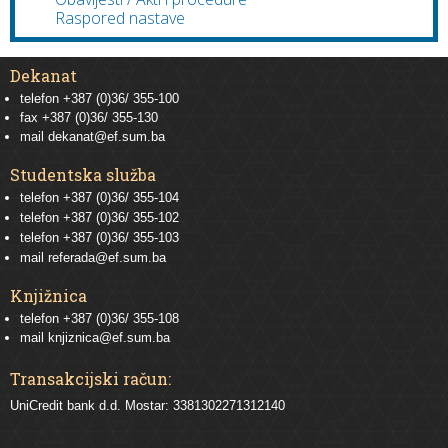
Raspored nastave
Dekanat
telefon +387 (0)36/ 355-100
fax +387 (0)36/ 355-130
mail
dekanat@ef.sum.ba
Studentska služba
telefon
+387 (0)36/ 355-104
telefon
+387 (0)36/ 355-102
telefon
+387 (0)36/ 355-103
mail
referada@ef.sum.ba
Knjižnica
telefon +387 (0)36/ 355-108
mail
knjiznica@ef.sum.ba
Transakcijski račun:
UniCredit bank d.d. Mostar: 3381302271312140