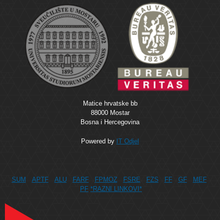
Matice hrvatske bb
88000 Mostar
Bosna i Hercegovina
Powered by
IT Odjel
SUM
APTF
ALU
FARF
FPMOZ
FSRE
FZS
FF
GF
MEF
PF
*RAZNI LINKOVI*