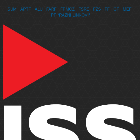
SUM
APTF
ALU
FARF
FPMOZ
FSRE
FZS
FF
GF
MEF
PF
*RAZNI LINKOVI*