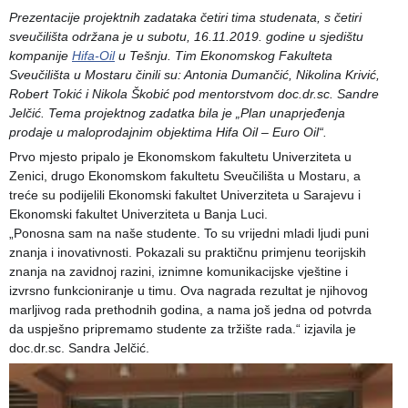
Prezentacije projektnih zadataka četiri tima studenata, s četiri
sveučilišta održana je u subotu, 16.11.2019. godine u sjedištu
kompanije
Hifa-Oil
u Tešnju. Tim Ekonomskog Fakulteta
Sveučilišta u Mostaru činili su: Antonia Dumančić, Nikolina Krivić,
Robert Tokić i Nikola Škobić pod mentorstvom doc.dr.sc. Sandre
Jelčić. Tema projektnog zadatka bila je „Plan
unaprjeđenja
prodaje u maloprodajnim objektima Hifa Oil – Euro Oil“.
Prvo mjesto pripalo je Ekonomskom fakultetu Univerziteta u
Zenici, drugo Ekonomskom fakultetu Sveučilišta u Mostaru, a
treće su podijelili Ekonomski fakultet Univerziteta u Sarajevu i
Ekonomski fakultet Univerziteta u Banja Luci.
„Ponosna sam na naše studente. To su vrijedni mladi ljudi puni
znanja i inovativnosti. Pokazali su praktičnu primjenu teorijskih
znanja na zavidnoj razini, iznimne komunikacijske vještine i
izvrsno funkcioniranje u timu. Ova nagrada rezultat je njihovog
marljivog rada prethodnih godina, a nama još jedna od potvrda
da uspješno pripremamo studente za tržište rada.“ izjavila je
doc.dr.sc. Sandra Jelčić.