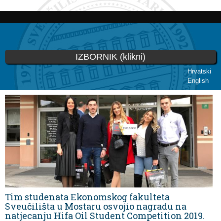
Skoči
na
glavni
sadržaj
IZBORNIK (klikni)
Hrvatski
English
Vi ste ovdje
Tim studenata Ekonomskog fakulteta
Sveučilišta u Mostaru osvojio nagradu na
natjecanju Hifa Oil Student Competition 2019.