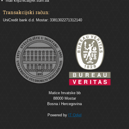
mail
knjiznica@ef.sum.ba
Transakcijski račun:
UniCredit bank d.d. Mostar: 3381302271312140
Matice hrvatske bb
88000 Mostar
Bosna i Hercegovina
Powered by
IT Odjel