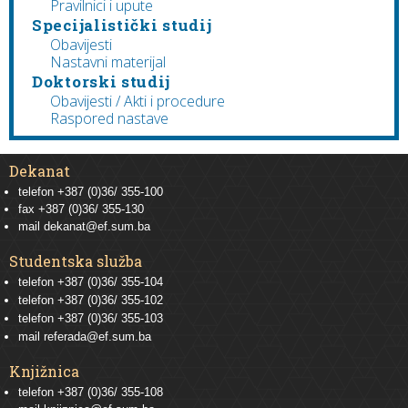
Pravilnici i upute
Specijalistički studij
Obavijesti
Nastavni materijal
Doktorski studij
Obavijesti / Akti i procedure
Raspored nastave
Dekanat
telefon +387 (0)36/ 355-100
fax +387 (0)36/ 355-130
mail
dekanat@ef.sum.ba
Studentska služba
telefon
+387 (0)36/ 355-104
telefon
+387 (0)36/ 355-102
telefon
+387 (0)36/ 355-103
mail
referada@ef.sum.ba
Knjižnica
telefon +387 (0)36/ 355-108