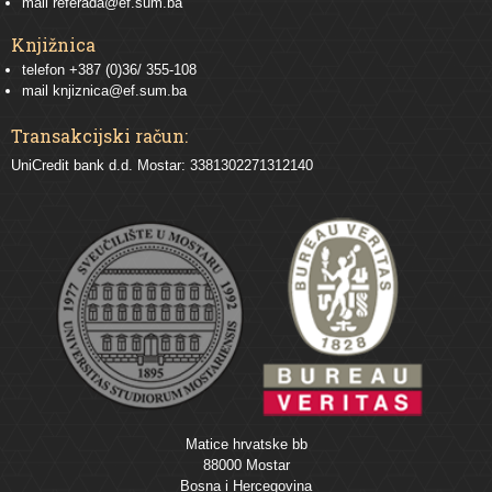
mail
referada@ef.sum.ba
Knjižnica
telefon +387 (0)36/ 355-108
mail
knjiznica@ef.sum.ba
Transakcijski račun:
UniCredit bank d.d. Mostar: 3381302271312140
Matice hrvatske bb
88000 Mostar
Bosna i Hercegovina