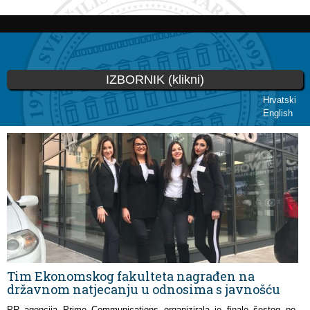
Skoči
na
glavni
sadržaj
IZBORNIK (klikni)
Hrvatski
English
Vi ste ovdje
Tim Ekonomskog fakulteta nagrađen na
državnom natjecanju u odnosima s javnošću
PR agencija Prime Communications organizirala je finale šestog po