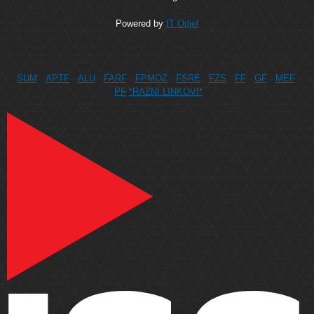
Powered by
IT Odjel
SUM
APTF
ALU
FARF
FPMOZ
FSRE
FZS
FF
GF
MEF
PF
*RAZNI LINKOVI*