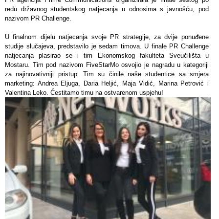
redu državnog studentskog natjecanja u odnosima s javnošću, pod
nazivom PR Challenge.
U finalnom dijelu natjecanja svoje PR strategije, za dvije ponuđene
studije slučajeva, predstavilo je sedam timova. U finale PR Challenge
natjecanja plasirao se i tim Ekonomskog fakulteta Sveučilišta u
Mostaru. Tim pod nazivom FiveStarMo osvojio je nagradu u kategoriji
za najinovativniji pristup. Tim su činile naše studentice sa smjera
marketing: Andrea Eljuga, Daria Heljić, Maja Vidić, Marina Petrović i
Valentina Leko. Čestitamo timu na ostvarenom uspjehu!