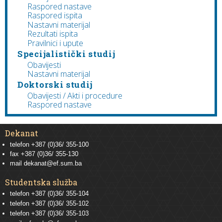
Raspored nastave
Raspored ispita
Nastavni materijal
Rezultati ispita
Pravilnici i upute
Specijalistički studij
Obavijesti
Nastavni materijal
Doktorski studij
Obavijesti / Akti i procedure
Raspored nastave
Dekanat
telefon +387 (0)36/ 355-100
fax +387 (0)36/ 355-130
mail
dekanat@ef.sum.ba
Studentska služba
telefon
+387 (0)36/ 355-104
telefon
+387 (0)36/ 355-102
telefon
+387 (0)36/ 355-103