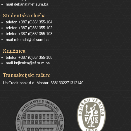
mail
dekanat@ef.sum.ba
Studentska služba
telefon
+387 (0)36/ 355-104
telefon
+387 (0)36/ 355-102
telefon
+387 (0)36/ 355-103
mail
referada@ef.sum.ba
Knjižnica
telefon +387 (0)36/ 355-108
mail
knjiznica@ef.sum.ba
Transakcijski račun:
UniCredit bank d.d. Mostar: 3381302271312140