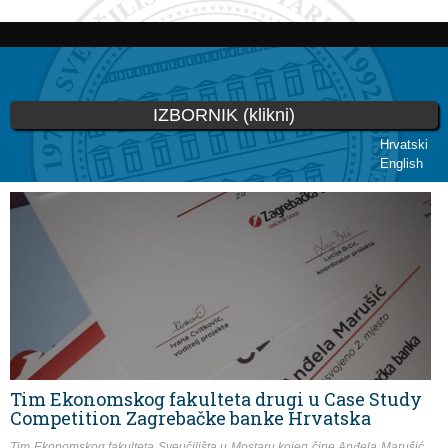
Skoči
na
glavni
sadržaj
IZBORNIK (klikni)
Hrvatski
English
Vi ste ovdje
Tim Ekonomskog fakulteta drugi u Case Study
Competition Zagrebačke banke Hrvatska
Tim Ekonomskog fakulteta Sveučilišta u Mostaru kojeg čine Anđela Marušić,