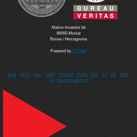
Matice hrvatske bb
88000 Mostar
Bosna i Hercegovina
Powered by
IT Odjel
SUM
APTF
ALU
FARF
FPMOZ
FSRE
FZS
FF
GF
MEF
PF
*RAZNI LINKOVI*