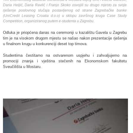
Daria Heljić, Daria Ravlić i Franjo Skoko osvojili su drugo mjesto za svoje
rješenje poslovnog slučaja postavljenog od strane Zagrebačke banke
(UniCredit Leasing Croatia d.o.o) u sklopu završnog kruga Case Study
Competition, organiziranog putem e-studenta u Zagrebu
.
Odluka je priopćena danas na ceremoniji u kazalištu Gavela u Zagrebu
tim je na visokom drugom mjestu se našao nakon prezentacije rješenja
u finalnom krugu u konkurenciji deset top timova.
Studentima čestitamo na ostvarenom uspjehu i zahvaljujemo na
promociji znanja i vještina stečenih na Ekonomskom fakultetu
Sveučilišta u Mostaru.