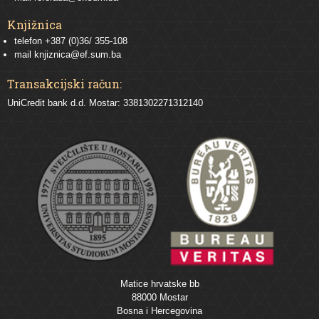
Knjižnica
telefon +387 (0)36/ 355-108
mail
knjiznica@ef.sum.ba
Transakcijski račun:
UniCredit bank d.d. Mostar: 3381302271312140
Matice hrvatske bb
88000 Mostar
Bosna i Hercegovina