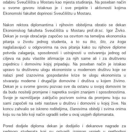
odabiru Sveučilišta u Mostaru kao mjesta studiranja. Na poseban način
u svome govoru istaknuo je i sve projekte i aktivnosti kojima
Ekonomski fakultet doprinosi Sveučilištu u Mostaru.
Nakon rektora diplomantima i njihovim obiteljima obratio se dekan
Ekonomskog fakulteta Sveučilišta u Mostaru prof.dr.sc. Igor Živko.
Dekan je svoje obraćanje započeo sa osvrtom na temeljna ekonomska
pitanja u životu jednog studenta, a to su
tko
,
što
,
za koga
naglašavajući u odgovorima na ova pitanja kako su njihove diplome
potvrda zalaganja, sposobnosti i ustrajnosti u ostvarenju jednog od
ciljeva na putu vlastite afirmacije za njih same ali i za društvenu
zajednicu i domovinu kojoj pripadaju. Na poseban način je istakao
upravo tu društvenu ulogu ekonomiste u modernom društvu koje se
nalazi pred izazovima gospodarske krize te ulogu ekonomista u
stvaranju moderne i drugačije domovine i društva u kojem živimo.
Dekan je u svome govoru pozvao sve da ostanu u svojoj domovini te
da budu nositelji promjene i napretka svojim znanjem i sposobnostima.
Svoje je razmišljanje zaključio pozivom svima da promjenu koju su
sami započeli na sebi nastave u društvu i domovini u kojoj žive. Na
koncu zahvalio se iskreno roditeljima, članovima obitelji i svima onima
koju su na bilo koji način ugradili sebe u ovaj uspjeh diplomanata.
Pored dodjele diploma dekan je dodijelio i dekanove nagrade za
sedmoro studenata koji su ostvarili izniman uspjeh u prethodnoj