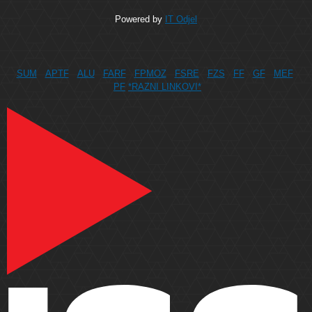
Powered by
IT Odjel
SUM
APTF
ALU
FARF
FPMOZ
FSRE
FZS
FF
GF
MEF
PF
*RAZNI LINKOVI*