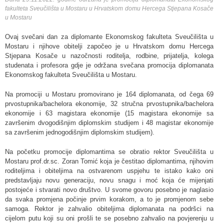
fakulteta Sveučilišta u Mostaru u Hrvatskom domu Hercega Stjepana Kosače
u Mostaru
Ovaj svečani dan za diplomante Ekonomskog fakulteta Sveučilišta u
Mostaru i njihove obitelji započeo je u Hrvatskom domu Hercega
Stjepana Kosače u nazočnosti roditelja, rodbine, prijatelja, kolega
studenata i profesora gdje je održana svečana promocija diplomanata
Ekonomskog fakulteta Sveučilišta u Mostaru.
Na promociji u Mostaru promovirano je 164 diplomanata, od čega 69
prvostupnika/bachelora ekonomije, 32 stručna prvostupnika/bachelora
ekonomije i 63 magistara ekonomije (15 magistara ekonomije sa
završenim dvogodišnjim diplomskim studijem i 48 magistar ekonomije
sa završenim jednogodišnjim diplomskim studijem).
Na početku promocije diplomantima se obratio rektor Sveučilišta u
Mostaru prof.dr.sc. Zoran Tomić koja je čestitao diplomantima, njihovim
roditeljima i obiteljima na ostvarenom uspjehu te istako kako oni
predstavljaju novu generaciju, novu snagu i moć koja će mijenjati
postojeće i stvarati novo društvo. U svome govoru posebno je naglasio
da svaka promjena počinje prvim korakom, a to je promjenom sebe
samoga. Rektor je zahvalio obiteljima diplomanata na podršci na
cijelom putu koji su oni prošli te se posebno zahvalio na povjerenju u