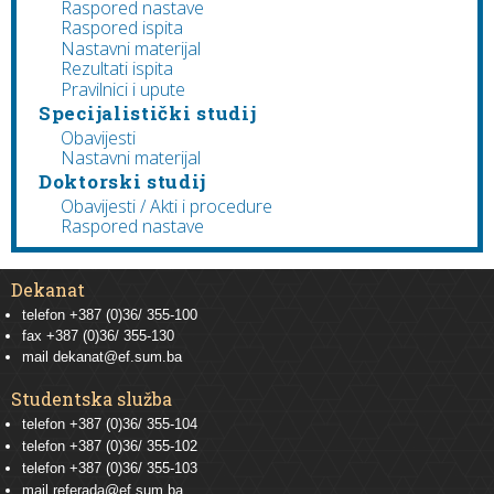
Raspored nastave
Raspored ispita
Nastavni materijal
Rezultati ispita
Pravilnici i upute
Specijalistički studij
Obavijesti
Nastavni materijal
Doktorski studij
Obavijesti / Akti i procedure
Raspored nastave
Dekanat
telefon +387 (0)36/ 355-100
fax +387 (0)36/ 355-130
mail
dekanat@ef.sum.ba
Studentska služba
telefon
+387 (0)36/ 355-104
telefon
+387 (0)36/ 355-102
telefon
+387 (0)36/ 355-103
mail
referada@ef.sum.ba