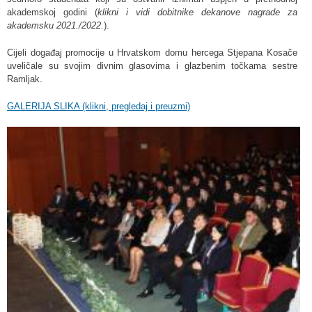
akademskoj godini (
klikni i vidi dobitnike dekanove nagrade za
akademsku 2021./2022.
).
Cijeli događaj promocije u Hrvatskom domu hercega Stjepana Kosače
uveličale su svojim divnim glasovima i glazbenim točkama sestre
Ramljak.
GALERIJA SLIKA (klikni, pregledaj i preuzmi)