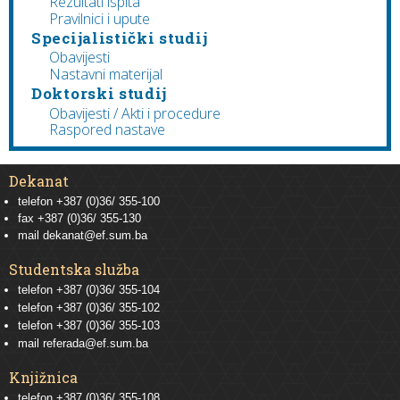
Rezultati ispita
Pravilnici i upute
Specijalistički studij
Obavijesti
Nastavni materijal
Doktorski studij
Obavijesti / Akti i procedure
Raspored nastave
Dekanat
telefon +387 (0)36/ 355-100
fax +387 (0)36/ 355-130
mail
dekanat@ef.sum.ba
Studentska služba
telefon
+387 (0)36/ 355-104
telefon
+387 (0)36/ 355-102
telefon
+387 (0)36/ 355-103
mail
referada@ef.sum.ba
Knjižnica
telefon +387 (0)36/ 355-108