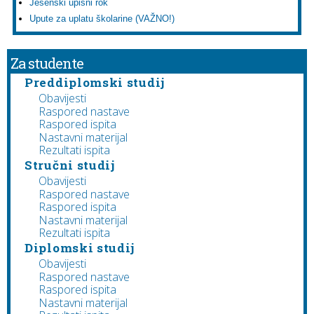
Jesenski upisni rok
Upute za uplatu školarine (VAŽNO!)
Za studente
Preddiplomski studij
Obavijesti
Raspored nastave
Raspored ispita
Nastavni materijal
Rezultati ispita
Stručni studij
Obavijesti
Raspored nastave
Raspored ispita
Nastavni materijal
Rezultati ispita
Diplomski studij
Obavijesti
Raspored nastave
Raspored ispita
Nastavni materijal