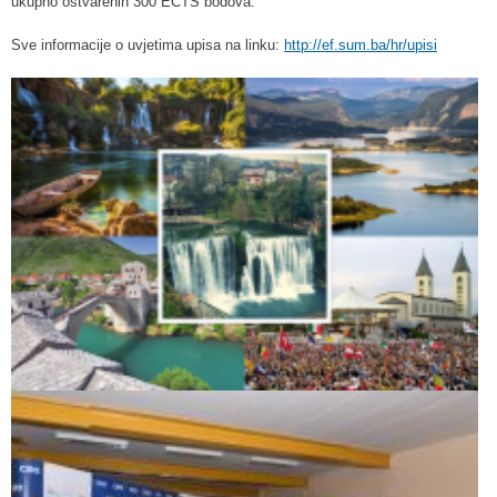
ukupno ostvarenih 300 ECTS bodova.
Sve informacije o uvjetima upisa na linku:
http://ef.sum.ba/hr/upisi