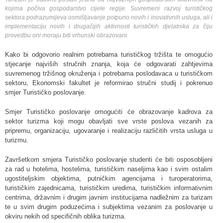
kojima počiva gospodarstvo cijele regije. Suvremeni razvoj turističkog
sektora podrazumijeva osmišljavanje potpuno novih i inovativnih usluga, ali i
implementaciju novih i drugačijih aktivnosti turističkih djelatnika za čiju
provedbu oni moraju biti vrhunski obrazovani.
Kako bi odgovorio realnim potrebama turističkog tržišta te omogućio
stjecanje najviših stručnih znanja, koja će odgovarati zahtjevima
suvremenog tržišnog okruženja i potrebama poslodavaca u turističkom
sektoru, Ekonomski fakultet je reformirao stručni studij i pokrenuo
smjer Turističko poslovanje.
Smjer Turističko poslovanje omogućiti će obrazovanje kadrova za
sektor turizma koji mogu obavljati sve vrste poslova vezanih za
pripremu, organizaciju, ugovaranje i realizaciju različitih vrsta usluga u
turizmu.
Završetkom smjera Turističko poslovanje studenti će biti osposobljeni
za rad u hotelima, hostelima, turističkim naseljima kao i svim ostalim
ugostiteljskim objektima, putničkim agencijama i turoperatorima,
turističkim zajednicama, turističkim uredima, turističkim informativnim
centrima, državnim i drugim javnim institucijama nadležnim za turizam
te u svim drugim poduzećima i subjektima vezanim za poslovanje u
okviru nekih od specifičnih oblika turizma.