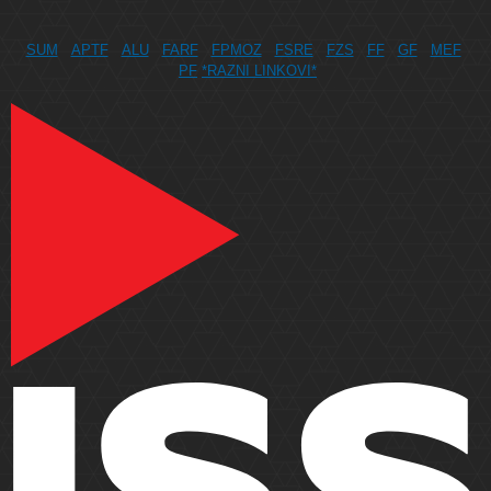
SUM
APTF
ALU
FARF
FPMOZ
FSRE
FZS
FF
GF
MEF
PF
*RAZNI LINKOVI*