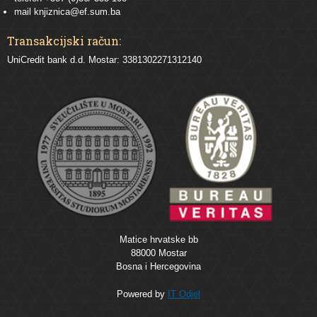
mail
knjiznica@ef.sum.ba
Transakcijski račun:
UniCredit bank d.d. Mostar: 3381302271312140
Matice hrvatske bb
88000 Mostar
Bosna i Hercegovina
Powered by
IT Odjel