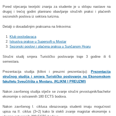
Pored stjecanja teorijski znanja za studente je u sklopu nastave na
drugoj i trećoj godini planirano obavljanje stručnih praksi i plaćenih
sezonskih poslova iz sektora turizma.
Detalji o dosadašnjim praksama na linkovima:
1.
Klub poslodavaca
2.
I
skustva prakse u Supersoft-u Mostar
3.
Sezonski poslovi i plaćena praksa u Sunčanom Hvaru
Stručni studij smjera Turističko poslovanje traje 3 godine ili 6
semestara.
Prezentacija studija (klikni i preuzmi prezentaciju):
Prezentacija
stručnog studija i smjera Turističko poslovanje na Ekonomskom
fakultetu Sveučilišta u Mostaru. (KLIKNI I PREUZMI)
Nakon završenog studija stječe se zvanje stručni prvostupnik/bachelor
ekonomije s ostvarenih 180 ECTS bodova.
Nakon završenog I. ciklusa obrazovanja studenti imaju mogućnost
upisa na II. ciklus (3+2) kako bi stekli zvanje magistar ekonomije s