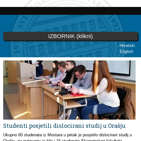
Skoči
na
glavni
sadržaj
IZBORNIK (klikni)
Hrvatski
English
Vi ste ovdje
Studenti posjetili dislocirani studij u Orašju
Ukupno 60 studenata iz Mostara u petak je posjetilo dislocirani studij u
Orašju, na putovanju je bilo i 15 studenata Ekonomskog fakulteta.