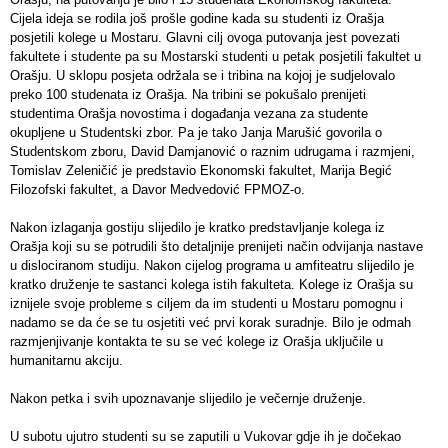
Cijela ideja se rodila još prošle godine kada su studenti iz Orašja
posjetili kolege u Mostaru. Glavni cilj ovoga putovanja jest povezati
fakultete i studente pa su Mostarski studenti u petak posjetili fakultet u
Orašju. U sklopu posjeta održala se i tribina na kojoj je sudjelovalo
preko 100 studenata iz Orašja. Na tribini se pokušalo prenijeti
studentima Orašja novostima i događanja vezana za studente
okupljene u Studentski zbor. Pa je tako Janja Marušić govorila o
Studentskom zboru, David Damjanović o raznim udrugama i razmjeni,
Tomislav Zeleničić je predstavio Ekonomski fakultet, Marija Begić
Filozofski fakultet, a Davor Medvedović FPMOZ-o.
Nakon izlaganja gostiju slijedilo je kratko predstavljanje kolega iz
Orašja koji su se potrudili što detaljnije prenijeti način odvijanja nastave
u dislociranom studiju. Nakon cijelog programa u amfiteatru slijedilo je
kratko druženje te sastanci kolega istih fakulteta. Kolege iz Orašja su
iznijele svoje probleme s ciljem da im studenti u Mostaru pomognu i
nadamo se da će se tu osjetiti već prvi korak suradnje. Bilo je odmah
razmjenjivanje kontakta te su se već kolege iz Orašja uključile u
humanitarnu akciju.
Nakon petka i svih upoznavanje slijedilo je večernje druženje.
U subotu ujutro studenti su se zaputili u Vukovar gdje ih je dočekao