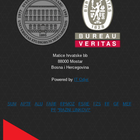
Matice hrvatske bb
88000 Mostar
Bosna i Hercegovina
Powered by
IT Odjel
SUM
APTF
ALU
FARF
FPMOZ
FSRE
FZS
FF
GF
MEF
PF
*RAZNI LINKOVI*