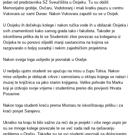
jedan od predstavnika SZ Sveučilišta u Osijeku. Tu su obišli
Memorijalno groblje, Ovčaru, Vodotoranj i imali kratku pauzu u centru
Vukovara uz sami Dunav. Nakon Vukovara zaputili su se u Osijek.
U Osijeku ih dočekuju kolege i nakon ručka vode ih u obilazak Osijeka i
svih znamenitosti kako samog grada tako i fakulteta. Također je
iskorištena prilika da bi se Studentski zbor povezao sa kolegama iz
Osijeka te su ponovo slijedili manji sastancima na kojima se
razgovaralo o boljoj suradnji i nekim zajedničkim projektima
Nakon svega toga uslijedio je povratak u Orašje.
U nedjelju ujutro studenti se upućuju na misu u župu Tolisa. Nakon
mise uslijedio je obilazak crkve i samostanu u sklopu kojega se nalazi i
muzej te knjižnica sa jako starim knjigama. Velike pohvale fra Marku
koji je izdvojio svoje vrijeme i studentima prenio dio povijesti Hrvata
Posavine.
Nakon toga studenti kreću prema Mostaru te iskorištavaju priliku i za
kraći posjet Sarajevu.
Ukratko na kraju bi bilo važno za reći da je projekt i više nego uspio jer
su se mnoge kolege povezale te se već sada radi na rješavanju
problema u Orašju. Također su se svi studenti upoznali sa dislociranim