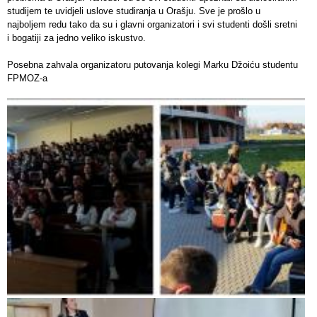
studijem te uvidjeli uslove studiranja u Orašju. Sve je prošlo u
najboljem redu tako da su i glavni organizatori i svi studenti došli sretni
i bogatiji za jedno veliko iskustvo.
Posebna zahvala organizatoru putovanja kolegi Marku Džoiću studentu
FPMOZ-a