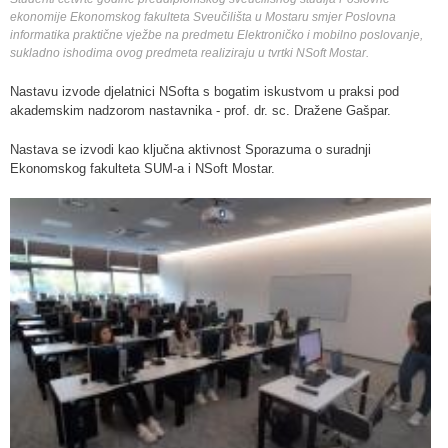
ekonomije Ekonomskog fakulteta Sveučilišta u Mostaru smjer Poslovna
informatika praktične vježbe na predmetu Elektroničko i mobilno poslovanje,
sukladno ishodima ovog predmeta realiziraju u tvrtki NSoft Mostar.
Nastavu izvode djelatnici NSofta s bogatim iskustvom u praksi pod
akademskim nadzorom nastavnika - prof. dr. sc. Dražene Gašpar.
Nastava se izvodi kao ključna aktivnost Sporazuma o suradnji
Ekonomskog fakulteta SUM-a i NSoft Mostar.