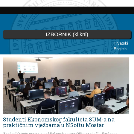
Skoči
na
glavni
sadržaj
IZBORNIK (klikni)
Hrvatski
English
Vi ste ovdje
Studenti Ekonomskog fakulteta SUM-a na
praktičnim vježbama u NSoftu Mostar
Studenti četvrte godine preddiplomskog sveučilišnog studija Poslovne