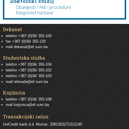
Doktorski studij
Obavijesti / Akti i procedure
Raspored nastave
Dekanat
telefon +387 (0)36/ 355-100
fax +387 (0)36/ 355-130
mail
dekanat@ef.sum.ba
Studentska služba
telefon
+387 (0)36/ 355-104
telefon
+387 (0)36/ 355-102
telefon
+387 (0)36/ 355-103
mail
referada@ef.sum.ba
Knjižnica
telefon +387 (0)36/ 355-108
mail
knjiznica@ef.sum.ba
Transakcijski račun:
UniCredit bank d.d. Mostar: 3381302271312140