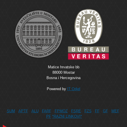
Matice hrvatske bb
88000 Mostar
Bosna i Hercegovina
Powered by
IT Odjel
SUM
APTF
ALU
FARF
FPMOZ
FSRE
FZS
FF
GF
MEF
PF
*RAZNI LINKOVI*