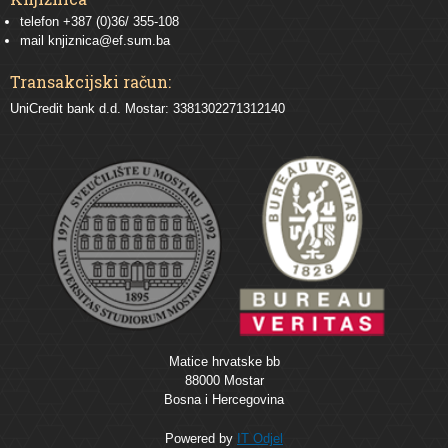
telefon +387 (0)36/ 355-108
mail
knjiznica@ef.sum.ba
Transakcijski račun:
UniCredit bank d.d. Mostar: 3381302271312140
Matice hrvatske bb
88000 Mostar
Bosna i Hercegovina
Powered by
IT Odjel