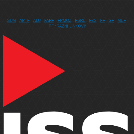
SUM
APTF
ALU
FARF
FPMOZ
FSRE
FZS
FF
GF
MEF
PF
*RAZNI LINKOVI*