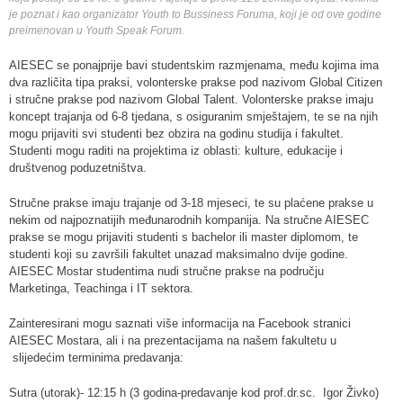
je poznat i kao organizator Youth to Bussiness Foruma, koji je od ove godine
preimenovan u Youth Speak Forum.
AIESEC se ponajprije bavi studentskim razmjenama, među kojima ima
dva različita tipa praksi, volonterske prakse pod nazivom Global Citizen
i stručne prakse pod nazivom Global Talent. Volonterske prakse imaju
koncept trajanja od 6-8 tjedana, s osiguranim smještajem, te se na njih
mogu prijaviti svi studenti bez obzira na godinu studija i fakultet.
Studenti mogu raditi na projektima iz oblasti: kulture, edukacije i
društvenog poduzetništva.
Stručne prakse imaju trajanje od 3-18 mjeseci, te su plaćene prakse u
nekim od najpoznatijih međunarodnih kompanija. Na stručne AIESEC
prakse se mogu prijaviti studenti s bachelor ili master diplomom, te
studenti koji su završili fakultet unazad maksimalno dvije godine.
AIESEC Mostar studentima nudi stručne prakse na području
Marketinga, Teachinga i IT sektora.
Zainteresirani mogu saznati više informacija na Facebook stranici
AIESEC Mostara, ali i na prezentacijama na našem fakultetu u
slijedećim terminima predavanja:
Sutra (utorak)- 12:15 h (3 godina-predavanje kod prof.dr.sc. Igor Živko)