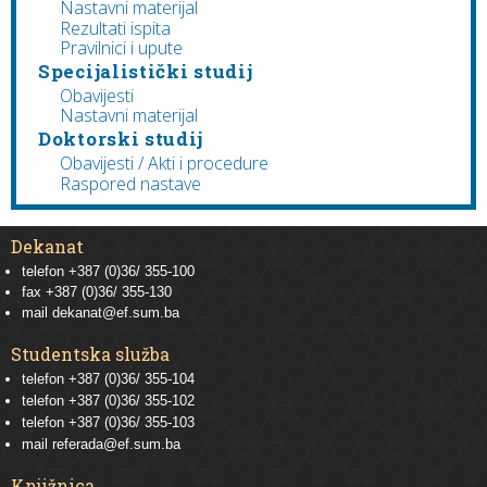
Nastavni materijal
Rezultati ispita
Pravilnici i upute
Specijalistički studij
Obavijesti
Nastavni materijal
Doktorski studij
Obavijesti / Akti i procedure
Raspored nastave
Dekanat
telefon +387 (0)36/ 355-100
fax +387 (0)36/ 355-130
mail
dekanat@ef.sum.ba
Studentska služba
telefon
+387 (0)36/ 355-104
telefon
+387 (0)36/ 355-102
telefon
+387 (0)36/ 355-103
mail
referada@ef.sum.ba
Knjižnica