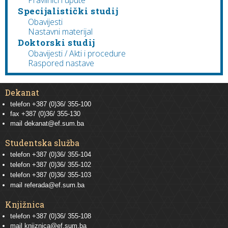
Specijalistički studij
Obavijesti
Nastavni materijal
Doktorski studij
Obavijesti / Akti i procedure
Raspored nastave
Dekanat
telefon +387 (0)36/ 355-100
fax +387 (0)36/ 355-130
mail
dekanat@ef.sum.ba
Studentska služba
telefon
+387 (0)36/ 355-104
telefon
+387 (0)36/ 355-102
telefon
+387 (0)36/ 355-103
mail
referada@ef.sum.ba
Knjižnica
telefon +387 (0)36/ 355-108
mail
knjiznica@ef.sum.ba