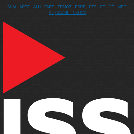
SUM
APTF
ALU
FARF
FPMOZ
FSRE
FZS
FF
GF
MEF
PF
*RAZNI LINKOVI*