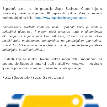
Supersoft d.o.o. je dio grupacije Super Business Group koja u
turističkoj branši posluje već 10 uspješnih godina. Više o grupaciji
možete vidjeti na linku:
http://www.superbusinessgroup.com/
Zainteresirani studenti imati će priliku upoznati kako je raditi u
turističkoj djelatnosti i pritom steći iskustvo rada u dinamičnom
okruženju. Za vrijeme rada kao praktikant, studenti će imati priliku
naučiti kako profesionalno komunicirati sa potencijalnim partnerima,
izraditi turističke ponude na engleskom jeziku, kreirati baze podataka
dobavljača, istraživati tržišta…
Studenti koji se istaknu tokom prakse mogu dobiti mogućnost da
postanu dio Supersoft tima koji traži snalažljive, kreativne i motivirane
ljude da pridonose uspješnom poslovanju cijele grupacije.
Postani Superstudent i usavrši svoja znanja!