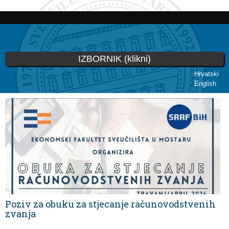
Skoči
na
glavni
sadržaj
IZBORNIK (klikni)
Hrvatski
English
Vi ste ovdje
Poziv za obuku za stjecanje računovodstvenih
zvanja