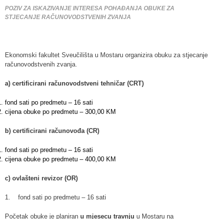
POZIV ZA ISKAZIVANJE INTERESA POHAĐANJA OBUKE ZA
STJECANJE RAČUNOVODSTVENIH ZVANJA
Ekonomski fakultet Sveučilišta u Mostaru organizira obuku za stjecanje
računovodstvenih zvanja.
a) certificirani računovodstveni tehničar (CRT)
fond sati po predmetu – 16 sati
cijena obuke po predmetu – 300,00 KM
b) certificirani računovođa (CR)
fond sati po predmetu – 16 sati
cijena obuke po predmetu – 400,00 KM
c) ovlašteni revizor (OR)
1. fond sati po predmetu – 16 sati
Početak obuke je planiran
u mjesecu travnju
u Mostaru na