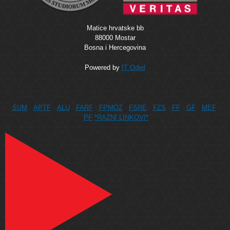
Matice hrvatske bb
88000 Mostar
Bosna i Hercegovina
Powered by
IT Odjel
SUM
APTF
ALU
FARF
FPMOZ
FSRE
FZS
FF
GF
MEF
PF
*RAZNI LINKOVI*