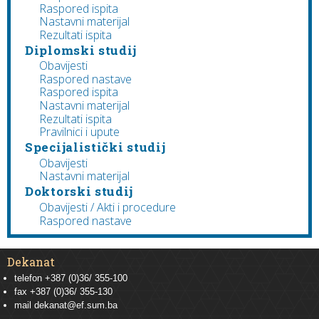
Raspored ispita
Nastavni materijal
Rezultati ispita
Diplomski studij
Obavijesti
Raspored nastave
Raspored ispita
Nastavni materijal
Rezultati ispita
Pravilnici i upute
Specijalistički studij
Obavijesti
Nastavni materijal
Doktorski studij
Obavijesti / Akti i procedure
Raspored nastave
Dekanat
telefon +387 (0)36/ 355-100
fax +387 (0)36/ 355-130
mail
dekanat@ef.sum.ba