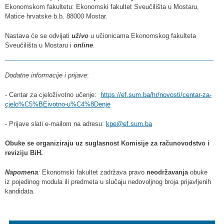
Ekonomskom fakultetu: Ekonomski fakultet Sveučilišta u Mostaru,
Matice hrvatske b.b. 88000 Mostar.
Nastava će se odvijati
uživo
u učionicama Ekonomskog fakulteta
Sveučilišta u Mostaru i
online
.
Dodatne informacije i prijave
:
- Centar za cjeloživotno učenje:
https://ef.sum.ba/hr/novosti/centar-za-
cjelo%C5%BEivotno-u%C4%8Denje
- Prijave slati e-mailom na adresu:
kpe@ef.sum.ba
Obuke se organiziraju uz suglasnost Komisije za računovodstvo i
reviziju BiH.
Napomena
:
Ekonomski fakultet zadržava pravo
neodržavanja
obuke
iz pojedinog modula ili predmeta u slučaju nedovoljnog broja prijavljenih
kandidata.