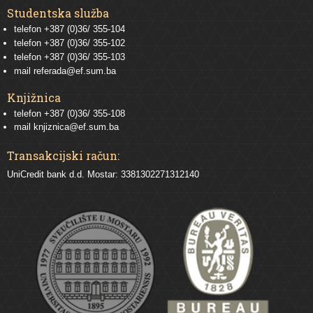
Studentska služba
telefon
+387 (0)36/ 355-104
telefon
+387 (0)36/ 355-102
telefon
+387 (0)36/ 355-103
mail
referada@ef.sum.ba
Knjižnica
telefon +387 (0)36/ 355-108
mail
knjiznica@ef.sum.ba
Transakcijski račun:
UniCredit bank d.d. Mostar: 3381302271312140