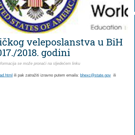
ičkog veleposlanstva u BiH
17./2018. godini
informacija se može pronaći na
sljedećem linku
ad.html
ili pak zatražiti izravno putem emaila:
bhexc@state.gov
ili