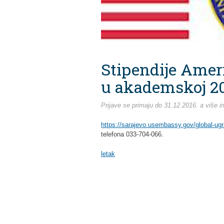
Stipendije Amer
u akademskoj 20
Prijave se primaju do 31.12.2016. a više 
https://sarajevo.usembassy.gov/global-ugr
telefona 033-704-066.
letak