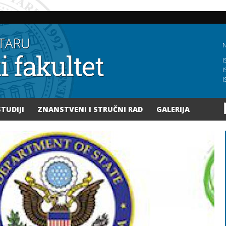
Skoči
na
glavni
sadržaj
N
I
I
I
STUDIJI
ZNANSTVENI I STRUČNI RAD
GALERIJA