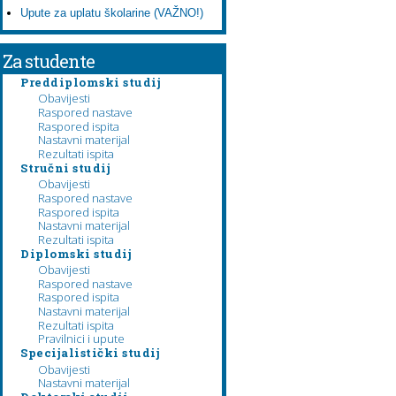
Upute za uplatu školarine (VAŽNO!)
Za studente
Preddiplomski studij
Obavijesti
Raspored nastave
Raspored ispita
Nastavni materijal
Rezultati ispita
Stručni studij
Obavijesti
Raspored nastave
Raspored ispita
Nastavni materijal
Rezultati ispita
Diplomski studij
Obavijesti
Raspored nastave
Raspored ispita
Nastavni materijal
Rezultati ispita
Pravilnici i upute
Specijalistički studij
Obavijesti
Nastavni materijal