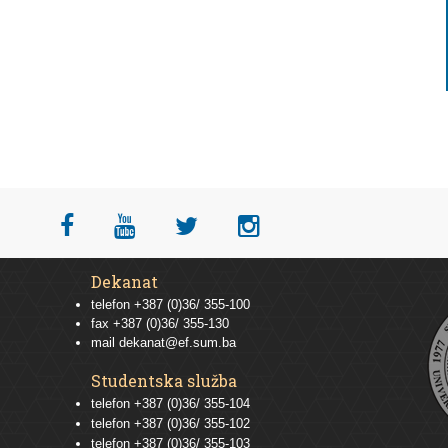
Dekanat
telefon +387 (0)36/ 355-100
fax +387 (0)36/ 355-130
mail
dekanat@ef.sum.ba
Studentska služba
telefon
+387 (0)36/ 355-104
telefon
+387 (0)36/ 355-102
telefon
+387 (0)36/ 355-103