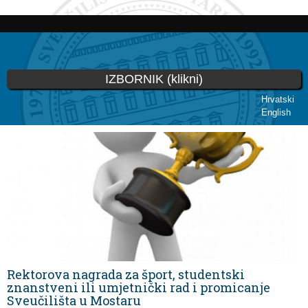
Skoči
na
glavni
sadržaj
IZBORNIK (klikni)
Hrvatski
English
Vi ste ovdje
Rektorova nagrada za šport, studentski
znanstveni ili umjetnički rad i promicanje
Sveučilišta u Mostaru