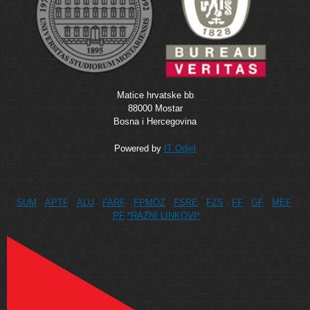
Matice hrvatske bb
88000 Mostar
Bosna i Hercegovina
Powered by
IT Odjel
SUM
APTF
ALU
FARF
FPMOZ
FSRE
FZS
FF
GF
MEF
PF
*RAZNI LINKOVI*