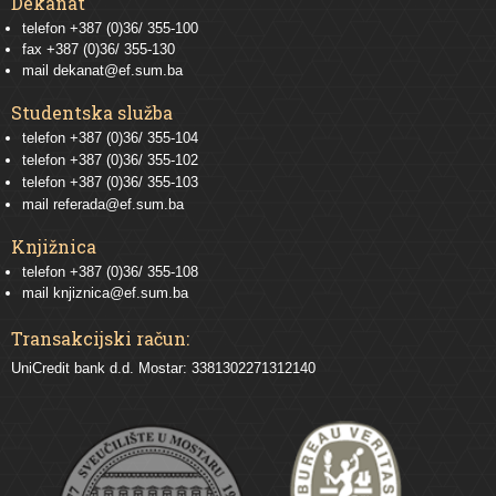
Dekanat
telefon +387 (0)36/ 355-100
fax +387 (0)36/ 355-130
mail
dekanat@ef.sum.ba
Studentska služba
telefon
+387 (0)36/ 355-104
telefon
+387 (0)36/ 355-102
telefon
+387 (0)36/ 355-103
mail
referada@ef.sum.ba
Knjižnica
telefon +387 (0)36/ 355-108
mail
knjiznica@ef.sum.ba
Transakcijski račun:
UniCredit bank d.d. Mostar: 3381302271312140