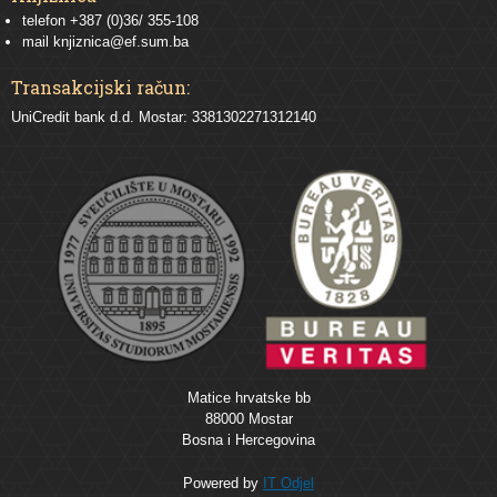
telefon +387 (0)36/ 355-108
mail
knjiznica@ef.sum.ba
Transakcijski račun:
UniCredit bank d.d. Mostar: 3381302271312140
Matice hrvatske bb
88000 Mostar
Bosna i Hercegovina
Powered by
IT Odjel