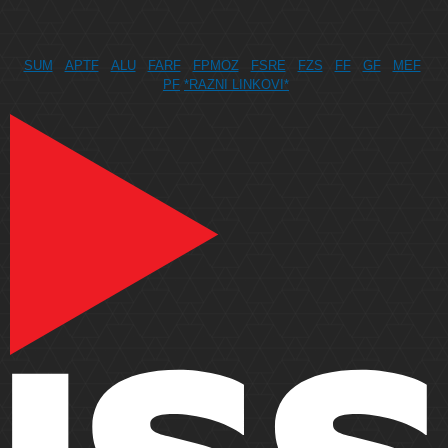
SUM
APTF
ALU
FARF
FPMOZ
FSRE
FZS
FF
GF
MEF
PF
*RAZNI LINKOVI*