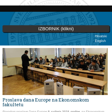
Skoči
na
glavni
sadržaj
IZBORNIK (klikni)
Hrvatski
English
Vi ste ovdje
Proslava dana Europe na Ekonomskom
fakultetu
Povodom proslave Dana Europe
9. svibnja 2019. godine
na Ekonomskom