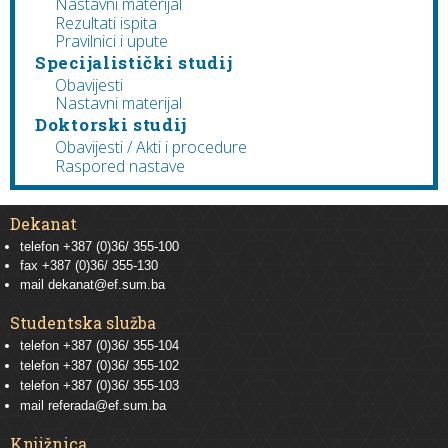
Nastavni materijal
Rezultati ispita
Pravilnici i upute
Specijalistički studij
Obavijesti
Nastavni materijal
Doktorski studij
Obavijesti / Akti i procedure
Raspored nastave
Dekanat
telefon +387 (0)36/ 355-100
fax +387 (0)36/ 355-130
mail
dekanat@ef.sum.ba
Studentska služba
telefon
+387 (0)36/ 355-104
telefon
+387 (0)36/ 355-102
telefon
+387 (0)36/ 355-103
mail
referada@ef.sum.ba
Knjižnica