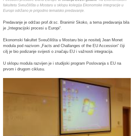
fakultetu Sveučilišta u Mostaru u sklopu kolegija Ekonomske integracije u
Europi održano je prigodno tematsko predavanje.
Predavanje je održao prof.dr.sc. Branimir Skoko, a tema predavanja bila
je „Integracijski procesi u Europi“.
Ekonomski fakultet Sveučilišta u Mostaru bio je nositelj Jean Monet
modula pod nazivom „Facts and Challanges of the EU Accession“ čiji
cilj je bio podizanje svijesti o značaju EU i važnosti integracija.
U sklopu modula razvijen je i studijski program Poslovanja s EU na
prvom i drugom ciklusu.