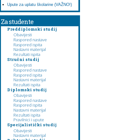
Upute za uplatu školarine (VAŽNO!)
Za studente
Preddiplomski studij
Obavijesti
Raspored nastave
Raspored ispita
Nastavni materijal
Rezultati ispita
Stručni studij
Obavijesti
Raspored nastave
Raspored ispita
Nastavni materijal
Rezultati ispita
Diplomski studij
Obavijesti
Raspored nastave
Raspored ispita
Nastavni materijal
Rezultati ispita
Pravilnici i upute
Specijalistički studij
Obavijesti
Nastavni materijal