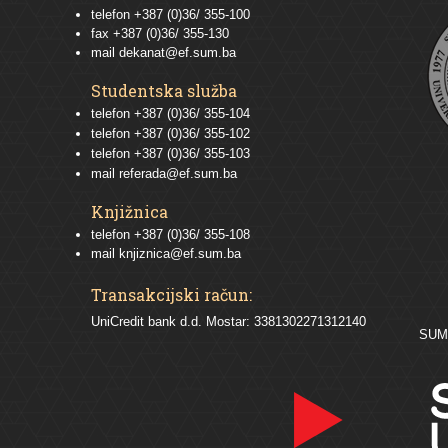
telefon +387 (0)36/ 355-100
fax +387 (0)36/ 355-130
mail
dekanat@ef.sum.ba
Studentska služba
telefon
+387 (0)36/ 355-104
telefon
+387 (0)36/ 355-102
telefon
+387 (0)36/ 355-103
mail
referada@ef.sum.ba
Knjižnica
telefon +387 (0)36/ 355-108
mail
knjiznica@ef.sum.ba
Transakcijski račun:
UniCredit bank d.d. Mostar: 3381302271312140
SU