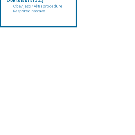
Doktorski studij
Obavijesti / Akti i procedure
Raspored nastave