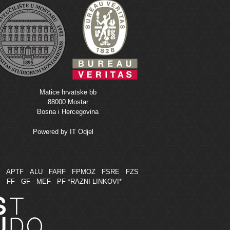
Matice hrvatske bb
88000 Mostar
Bosna i Hercegovina
Powered by
IT Odjel
M
APTF
ALU
FARF
FPMOZ
FSRE
FZS
FF
GF
MEF
PF
*RAZNI LINKOVI*