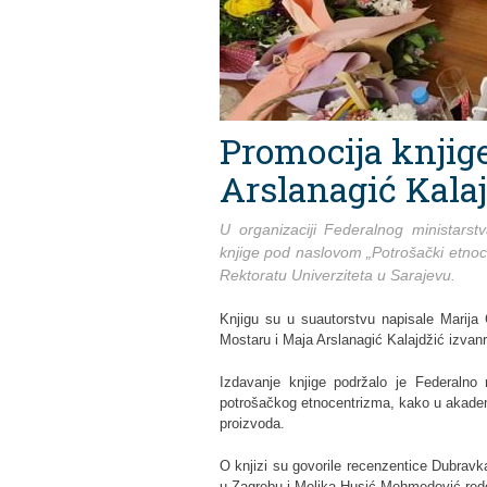
Promocija knjige
Arslanagić Kala
U organizaciji Federalnog ministars
knjige pod naslovom „Potrošački etnoce
Rektoratu Univerziteta u Sarajevu.
Knjigu su u suautorstvu napisale Marija
Mostaru i Maja Arslanagić Kalajdžić izvan
Izdavanje knjige podržalo je Federalno
potrošačkog etnocentrizma, kako u akadem
proizvoda.
O knjizi su govorile recenzentice Dubravk
u Zagrebu i Melika Husić Mehmedović redo