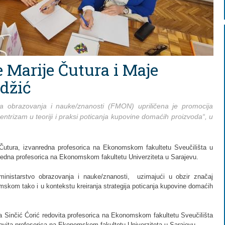
 Marije Čutura i Maje
jdžić
tva obrazovanja i nauke/znanosti (FMON) upriličena je promocija
ntrizam u teoriji i praksi poticanja kupovine domaćih proizvoda“, u
 Čutura, izvanredna profesorica na Ekonomskom fakultetu Sveučilišta u
redna profesorica na Ekonomskom fakultetu Univerziteta u Sarajevu.
 ministarstvo obrazovanja i nauke/znanosti, uzimajući u obzir značaj
skom tako i u kontekstu kreiranja strategija poticanja kupovine domaćih
a Sinčić Ćorić redovita profesorica na Ekonomskom fakultetu Sveučilišta
vita profesorica na Ekonomskom fakultetu Univerziteta u Sarajevu.