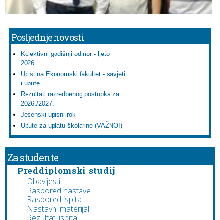
Posljednje novosti
Kolektivni godišnji odmor - ljeto
2026....
Upisi na Ekonomski fakultet - savjeti
i upute
Rezultati razredbenog postupka za
2026./2027.
Jesenski upisni rok
Upute za uplatu školarine (VAŽNO!)
Za studente
Preddiplomski studij
Obavijesti
Raspored nastave
Raspored ispita
Nastavni materijal
Rezultati ispita