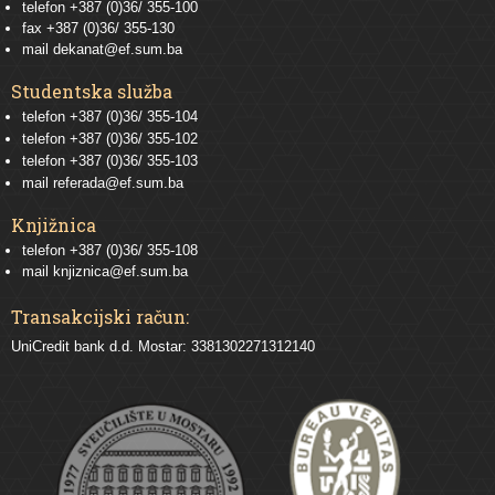
telefon +387 (0)36/ 355-100
fax +387 (0)36/ 355-130
mail
dekanat@ef.sum.ba
Studentska služba
telefon
+387 (0)36/ 355-104
telefon
+387 (0)36/ 355-102
telefon
+387 (0)36/ 355-103
mail
referada@ef.sum.ba
Knjižnica
telefon +387 (0)36/ 355-108
mail
knjiznica@ef.sum.ba
Transakcijski račun:
UniCredit bank d.d. Mostar: 3381302271312140