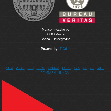
Matice hrvatske bb
88000 Mostar
Bosna i Hercegovina
Powered by
IT Odjel
SUM
APTF
ALU
FARF
FPMOZ
FSRE
FZS
FF
GF
MEF
PF
*RAZNI LINKOVI*