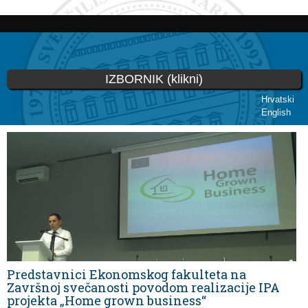
Skoči
na
glavni
sadržaj
IZBORNIK (klikni)
Hrvatski
English
Vi ste ovdje
Predstavnici Ekonomskog fakulteta na
Završnoj svečanosti povodom realizacije IPA
projekta „Home grown business“