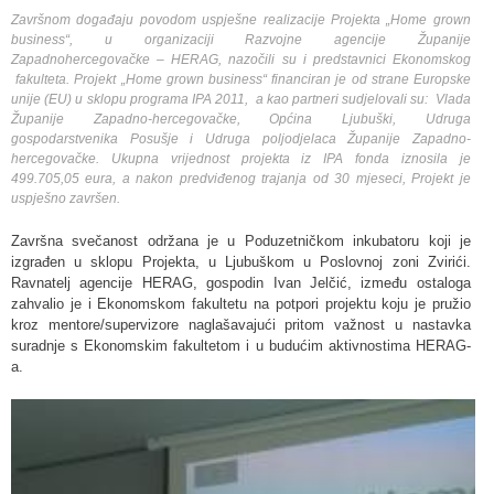
Završnom događaju povodom uspješne realizacije Projekta „Home grown
business“, u organizaciji Razvojne agencije Županije
Zapadnohercegovačke – HERAG, nazočili su i predstavnici Ekonomskog
fakulteta. Projekt „Home grown business“ financiran je od strane Europske
unije (EU) u sklopu programa IPA 2011, a kao partneri sudjelovali su: Vlada
Županije Zapadno-hercegovačke, Općina Ljubuški, Udruga
gospodarstvenika Posušje i Udruga poljodjelaca Županije Zapadno-
hercegovačke. Ukupna vrijednost projekta iz IPA fonda iznosila je
499.705,05 eura, a nakon predviđenog trajanja od 30 mjeseci, Projekt je
uspješno završen.
Završna svečanost održana je u Poduzetničkom inkubatoru koji je
izgrađen u sklopu Projekta, u Ljubuškom u Poslovnoj zoni Zvirići.
Ravnatelj agencije HERAG, gospodin Ivan Jelčić, između ostaloga
zahvalio je i Ekonomskom fakultetu na potpori projektu koju je pružio
kroz mentore/supervizore naglašavajući pritom važnost u nastavka
suradnje s Ekonomskim fakultetom i u budućim aktivnostima HERAG-
a.