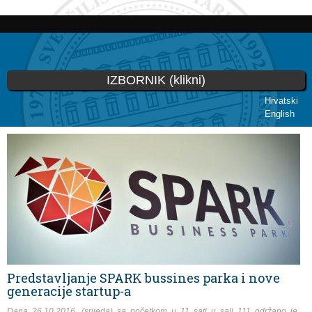
Skoči
na
glavni
sadržaj
IZBORNIK (klikni)
Hrvatski
English
Vi ste ovdje
Predstavljanje SPARK bussines parka i nove
generacije startup-a
Dana 26.10.2016. (srijeda) sa početkom u 11 sati u sali 111 održano je