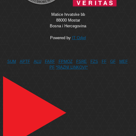
Matice hrvatske bb
88000 Mostar
Bosna i Hercegovina
Powered by
IT Odjel
SUM
APTF
ALU
FARF
FPMOZ
FSRE
FZS
FF
GF
MEF
PF
*RAZNI LINKOVI*