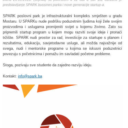
predstavljanje SPARK bussines parka i nove generacije startup-a.
SPARK poslovni park je infrastrukturalni kompleks smješten u gradu
Mostaru. U SPARKu nude podršku poduzetnim ljudima koji žele svojim
proizvodima i uslugama promijeniti svijet u kojemu živimo. Zato su
pripremili startup program u kojem mogu razviti svoje ideje i pronaći
tržište. SPARK nudi prostor za rad, investicije za startupe s planom i
rezultatima, edukaciju, savjetodavne usluge, ali možda najvažnije od
svega, nudi i mentorske programe u kojima se iskusni poduzetnici
povezuju s početnicima i pomažu im savladati početne probleme.
Stoga, pozivaju sve studente da zajedno razviju ideju.
Kontakt:
info@spark.ba