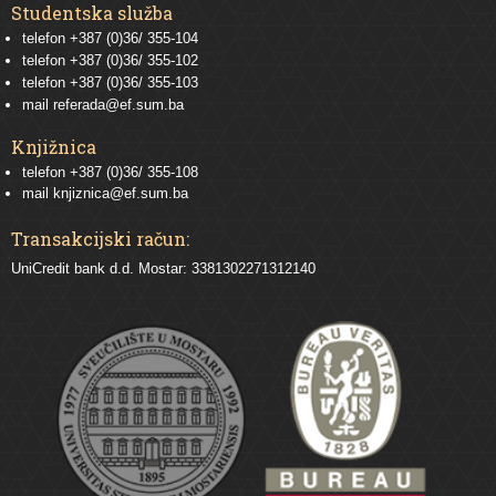
Studentska služba
telefon
+387 (0)36/ 355-104
telefon
+387 (0)36/ 355-102
telefon
+387 (0)36/ 355-103
mail
referada@ef.sum.ba
Knjižnica
telefon +387 (0)36/ 355-108
mail
knjiznica@ef.sum.ba
Transakcijski račun:
UniCredit bank d.d. Mostar: 3381302271312140