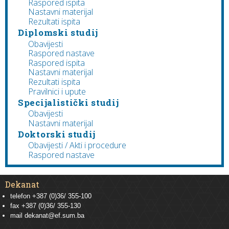
Raspored ispita
Nastavni materijal
Rezultati ispita
Diplomski studij
Obavijesti
Raspored nastave
Raspored ispita
Nastavni materijal
Rezultati ispita
Pravilnici i upute
Specijalistički studij
Obavijesti
Nastavni materijal
Doktorski studij
Obavijesti / Akti i procedure
Raspored nastave
Dekanat
telefon +387 (0)36/ 355-100
fax +387 (0)36/ 355-130
mail
dekanat@ef.sum.ba