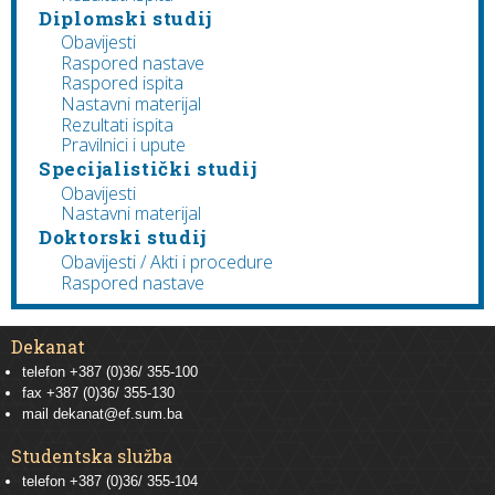
Diplomski studij
Obavijesti
Raspored nastave
Raspored ispita
Nastavni materijal
Rezultati ispita
Pravilnici i upute
Specijalistički studij
Obavijesti
Nastavni materijal
Doktorski studij
Obavijesti / Akti i procedure
Raspored nastave
Dekanat
telefon +387 (0)36/ 355-100
fax +387 (0)36/ 355-130
mail
dekanat@ef.sum.ba
Studentska služba
telefon
+387 (0)36/ 355-104