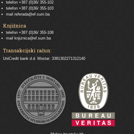
telefon
+387 (0)36/ 355-102
telefon
+387 (0)36/ 355-103
mail
referada@ef.sum.ba
Knjižnica
telefon +387 (0)36/ 355-108
mail
knjiznica@ef.sum.ba
Transakcijski račun:
UniCredit bank d.d. Mostar: 3381302271312140