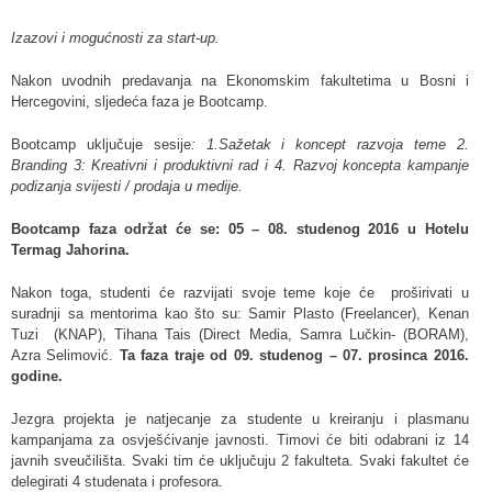
Izazovi i mogućnosti za start-up.
Nakon uvodnih predavanja na Ekonomskim fakultetima u Bosni i
Hercegovini, sljedeća faza je Bootcamp.
Bootcamp uključuje sesije
: 1.Sažetak i koncept razvoja teme 2.
Branding 3: Kreativni i produktivni rad i 4. Razvoj koncepta kampanje
podizanja svijesti / prodaja u medije.
Bootcamp faza održat će se: 05 – 08. studenog 2016 u Hotelu
Termag Jahorina.
Nakon toga, studenti će razvijati svoje teme koje će proširivati u
suradnji sa mentorima kao što su: Samir Plasto (Freelancer), Kenan
Tuzi (KNAP), Tihana Tais (Direct Media, Samra Lučkin- (BORAM),
Azra Selimović.
Ta faza traje od 09. studenog – 07. prosinca 2016.
godine.
Jezgra projekta je natjecanje za studente u kreiranju i plasmanu
kampanjama za osvješćivanje javnosti. Timovi će biti odabrani iz 14
javnih sveučilišta. Svaki tim će uključuju 2 fakulteta. Svaki fakultet će
delegirati 4 studenata i profesora.