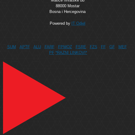
Matice hrvatske bb
88000 Mostar
Bosna i Hercegovina
Powered by
IT Odjel
SUM
APTF
ALU
FARF
FPMOZ
FSRE
FZS
FF
GF
MEF
PF
*RAZNI LINKOVI*