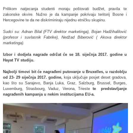
Prilikom natjecanja studenti moraju poštovati budžet, pravila te
zakonske okvire. Nužno je da kampanje pokrivaju teritorij Bosne i
Hercegovine te da ne diskriminiraju nijednu etničku skupinu.
Sudci su: Adnan Bilal (FTV direktor marketinga), Bojan Hadžihalilović
(profesor i suvlasnik Fabrike), Nedžad Biberović ( Akova direktor
marketinga).
Izbor i dodjela nagrade održat će se 18. siječnja 2017. godine u
Hayat TV studiju.
Najbolji timovi bit će nagrađeni putovanje u Bruxelles, u razdoblju
od 23- 29 siječnja 2017. godine,
koja uključuje posjet deset gradova,
kao što su Sarajevo, Banja Luka, Graz, Salzburg, Brussel, Burges,
Luxemburg, Strasbourg, Vaduz, Verona, Trieste
te predstavljanje
nagrađenih kampanja u nekim institucijama EU-a.